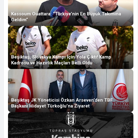
Kassoum Ouattara: “Türkiye’nin En Büyük Takımına
Geldim”
Beşiktaş, Slovakya Kampı İçin Yola Çıktı! Kamp
Kadrosu ve Hazırlık Maçları Belli Oldu
Beşiktaş JK Yöneticisi Özkan Arseven’den TBF
Başkanı Hidayet Türkoğlu’na Ziyaret