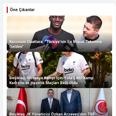
Öne Çıkanlar
Kassoum Ouattara: “Türkiye’nin En Büyük Takımına
Geldim”
Beşiktaş, Slovakya Kampı İçin Yola Çıktı! Kamp
Kadrosu ve Hazırlık Maçları Belli Oldu
Beşiktaş JK Yöneticisi Özkan Arseven’den TBF