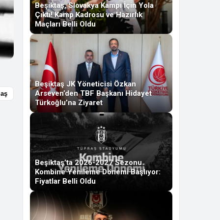
Beşiktaş, Slovakya Kampı İçin Yola
Çıktı! Kamp Kadrosu ve Hazırlık
Maçları Belli Oldu
Beşiktaş JK Yöneticisi Özkan
Arseven’den TBF Başkanı Hidayet
laş
Türkoğlu’na Ziyaret
Beşiktaş’ta 2026-2027 Sezonu
Kombine Yenileme Dönemi Başlıyor:
Fiyatlar Belli Oldu