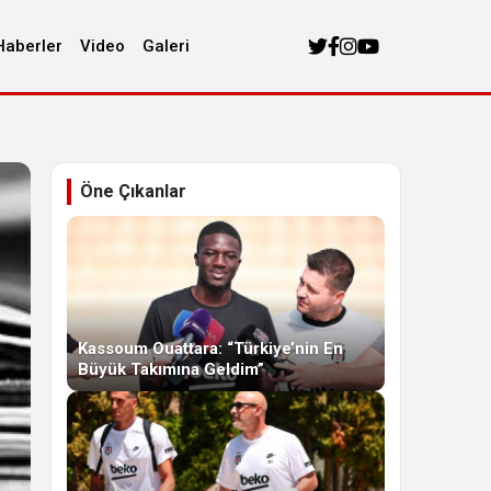
Haberler
Video
Galeri
Öne Çıkanlar
Kassoum Ouattara: “Türkiye’nin En
Büyük Takımına Geldim”