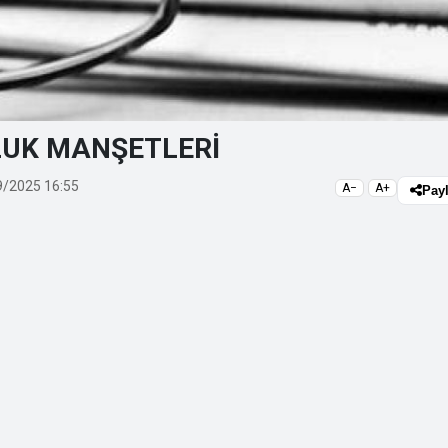
NLUK MANŞETLERİ
/2025 16:55
A−
A+
Pay