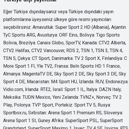
Eğer Türkiye dışındaysanız veya Türkiye dışındaki yayın
platformlarına üyeyseniz ülkeye göre resmi yayıncıları
seçebilirsiniz: Arnavutluk: Super Sport 2 HD (Albania), Arjantin:
TyC Sports ARG, Avusturya: ORF Eins, Bolivya: Tigo Sports
Bolivia, Brezilya: Canais Globo, SporTV, Kanada: CTV2 Alberta,
CTV2 Halifax, CTV2 Vancouver, RDS 2, TSN 1, TSN 3, TSN 4,
TSN 5, Çekya: CT Sport, Danimarka: TV 2 Sport X, Finlandiya: C
More Sport 1 FI, Yle TV2, Fransa: BeIn Sports HD 1 France,
Almanya: MagentaTV DE, Sky Sport 2 DE, Sky Sport 3 DE, Sky
Sport 4 DE, Macaristan: M4 Sport HU, İzlanda: RUV, Endonezya:
Vidio.com, İrlanda: RTE2, İsrail: Sport 1 IL, İtalya: DAZN Italy,
Meksika: TUDN Mexico, Yeni Zelanda: TVNZ+, Norveç: TV 2
Play, Polonya: TVP Sport, Portekiz: Sport TV 5, Rusya:
Sportbox.ru, Sırbistan: Arena Sport 1 Premium RS, Slovenya:
Arena Sport 1 SI, Guney Afrika: SuperSport PSL, SuperSport
Grandstand, SuperSport Maximo 1, İsveç: TV 4 SE, İsviçre: RTS