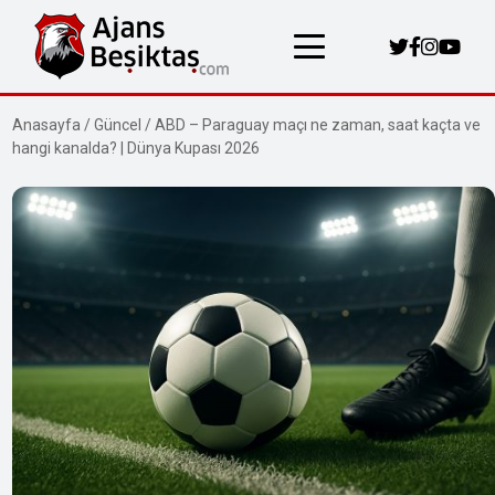
Anasayfa
/
Güncel
/
ABD – Paraguay maçı ne zaman, saat kaçta ve
hangi kanalda? | Dünya Kupası 2026