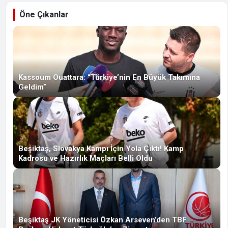
Öne Çıkanlar
Kassoum Ouattara: “Türkiye’nin En Büyük Takımına
Geldim”
Beşiktaş, Slovakya Kampı İçin Yola Çıktı! Kamp
Kadrosu ve Hazırlık Maçları Belli Oldu
Beşiktaş JK Yöneticisi Özkan Arseven’den TBF