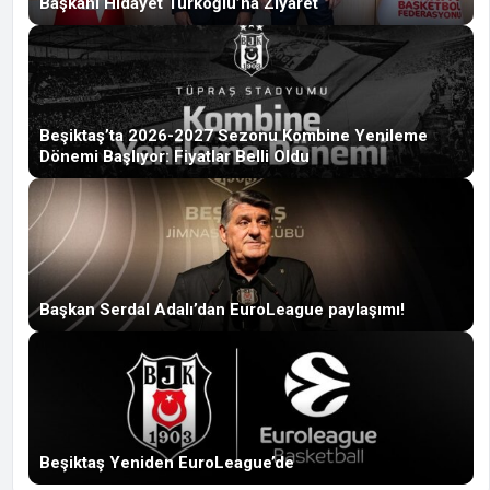
Başkanı Hidayet Türkoğlu’na Ziyaret
Beşiktaş’ta 2026-2027 Sezonu Kombine Yenileme
Dönemi Başlıyor: Fiyatlar Belli Oldu
Başkan Serdal Adalı’dan EuroLeague paylaşımı!
Beşiktaş Yeniden EuroLeague’de