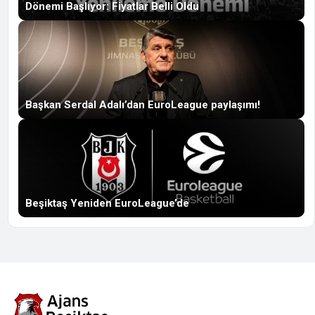
Dönemi Başlıyor: Fiyatlar Belli Oldu
Başkan Serdal Adalı’dan EuroLeague paylaşımı!
Beşiktaş Yeniden EuroLeague’de