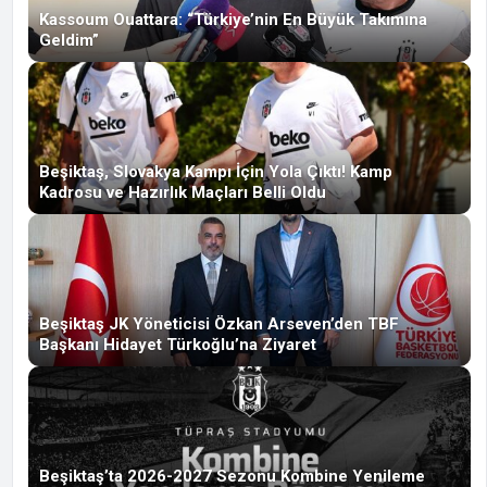
Kassoum Ouattara: “Türkiye’nin En Büyük Takımına
Geldim”
Beşiktaş, Slovakya Kampı İçin Yola Çıktı! Kamp
Kadrosu ve Hazırlık Maçları Belli Oldu
Beşiktaş JK Yöneticisi Özkan Arseven’den TBF
Başkanı Hidayet Türkoğlu’na Ziyaret
Beşiktaş’ta 2026-2027 Sezonu Kombine Yenileme