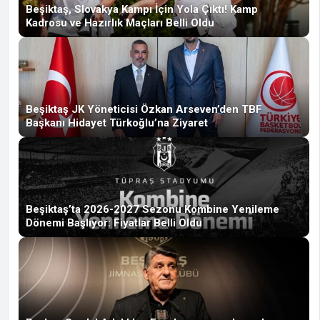
Beşiktaş, Slovakya Kampı İçin Yola Çıktı! Kamp
Kadrosu ve Hazırlık Maçları Belli Oldu
Beşiktaş JK Yöneticisi Özkan Arseven’den TBF
Başkanı Hidayet Türkoğlu’na Ziyaret
Beşiktaş’ta 2026-2027 Sezonu Kombine Yenileme
Dönemi Başlıyor: Fiyatlar Belli Oldu