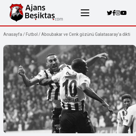
Anasayfa
/
Futbol
/
Aboubakar ve Cenk gözünü Galatasaray’a dikti