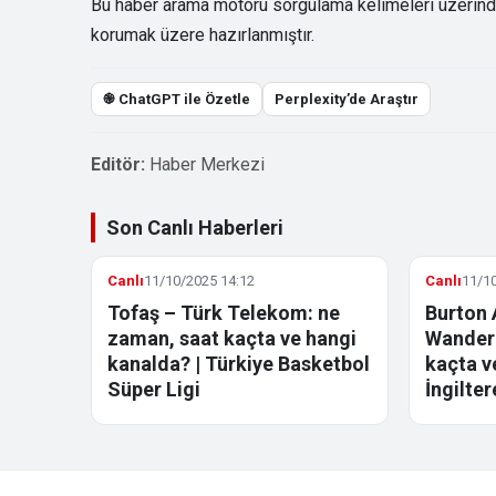
Bu haber arama motoru sorgulama kelimeleri üzerinden 
korumak üzere hazırlanmıştır.
֎ ChatGPT ile Özetle
Perplexity’de Araştır
Editör:
Haber Merkezi
Son Canlı Haberleri
Canlı
11/10/2025 14:12
Canlı
11/10
Tofaş – Türk Telekom: ne
Burton 
zaman, saat kaçta ve hangi
Wandere
kanalda? | Türkiye Basketbol
kaçta v
Süper Ligi
İngilter