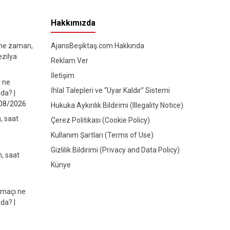
Hakkımızda
 ne zaman,
AjansBeşiktaş.com Hakkında
ezilya
Reklam Ver
İletişim
ı ne
İhlal Talepleri ve “Uyar Kaldır” Sistemi
da? |
08/2026
Hukuka Aykırılık Bildirimi (Illegality Notice)
, saat
Çerez Politikası (Cookie Policy)
Kullanım Şartları (Terms of Use)
Gizlilik Bildirimi (Privacy and Data Policy)
, saat
Künye
 maçı ne
da? |