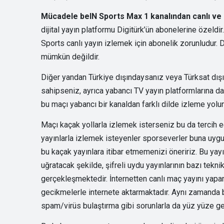
Mücadele beIN Sports Max 1 kanalından canlı ve
dijital yayın platformu Digitürk’ün abonelerine özeld
Sports canlı yayın izlemek için abonelik zorunludur.
mümkün değildir.
Diğer yandan Türkiye dışındaysanız veya Türksat dışı
sahipseniz, ayrıca yabancı TV yayın platformlarına da 
bu maçı yabancı bir kanaldan farklı dilde izleme yolun
Maçı kaçak yollarla izlemek isterseniz bu da tercih ed
yayınlarla izlemek isteyenler sporseverler buna uygun
bu kaçak yayınlara itibar etmemenizi öneririz. Bu yayın
uğratacak şekilde, şifreli uydu yayınlarının bazı tekni
gerçekleşmektedir. İnternetten canlı maç yayını yapan 
gecikmelerle internete aktarmaktadır. Aynı zamanda bu
spam/virüs bulaştırma gibi sorunlarla da yüz yüze gel