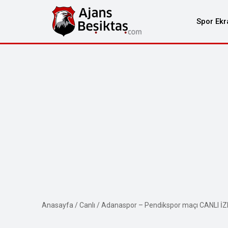
Spor Ekr
Anasayfa
/
Canlı
/
Adanaspor – Pendikspor maçı CANLI İZ