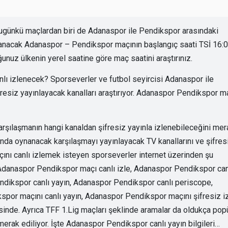
günkü maçlardan biri de Adanaspor ile Pendikspor arasındaki
nacak Adanaspor – Pendikspor maçının başlangıç saati TSİ 16:
unuz ülkenin yerel saatine göre maç saatini araştırınız.
ı izlenecek? Sporseverler ve futbol seyircisi Adanaspor ile
resiz yayınlayacak kanalları araştırıyor. Adanaspor Pendikspor m
arşılaşmanın hangi kanaldan şifresiz yayınla izlenebileceğini mer
nda oynanacak karşılaşmayı yayınlayacak TV kanallarını ve şifres
çını canlı izlemek isteyen sporseverler internet üzerinden şu
Adanaspor Pendikspor maçı canlı izle, Adanaspor Pendikspor can
ndikspor canlı yayın, Adanaspor Pendikspor canlı periscope,
por maçını canlı yayın, Adanaspor Pendikspor maçını şifresiz iz
isinde. Ayrıca TFF 1.Lig maçları şeklinde aramalar da oldukça popü
erak ediliyor. İşte Adanaspor Pendikspor canlı yayın bilgileri…