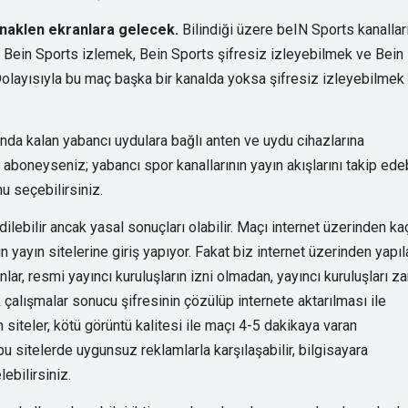
 naklen ekranlara gelecek.
Bilindiği üzere beIN Sports kanallar
ir. Bein Sports izlemek, Bein Sports şifresiz izleyebilmek ve Bein
 Dolayısıyla bu maç başka bir kanalda yoksa şifresiz izleyebilmek
nda kalan yabancı uydulara bağlı anten ve uydu cihazlarına
aboneyseniz; yabancı spor kanallarının yayın akışlarını takip edebi
u seçebilirsiniz.
ilebilir ancak yasal sonuçları olabilir. Maçı internet üzerinden ka
 yayın sitelerine giriş yapıyor. Fakat biz internet üzerinden yapıl
lar, resmi yayıncı kuruluşların izni olmadan, yayıncı kuruluşları za
k çalışmalar sonucu şifresinin çözülüp internete aktarılması ile
siteler, kötü görüntü kalitesi ile maçı 4-5 dakikaya varan
 sitelerde uygunsuz reklamlarla karşılaşabilir, bilgisayara
ebilirsiniz.