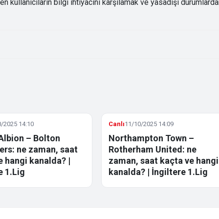
kullanıcıların bilgi ihtiyacını karşılamak ve yasadışı durumlard
/2025 14:10
Canlı
11/10/2025 14:09
Albion – Bolton
Northampton Town –
rs: ne zaman, saat
Rotherham United: ne
e hangi kanalda? |
zaman, saat kaçta ve hangi
e 1.Lig
kanalda? | İngiltere 1.Lig