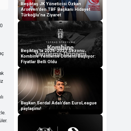
Beşiktaş JK Yöneticisi Özkan
Arseven’den TBF Başkanı Hidayet
Türkoğlu’na Ziyaret
00
Beşiktaş’ta 2026-2027 Sezonu
aç
Kombine Yenileme Dönemi Başlıyor:
Fiyatlar Belli Oldu
ak
iz
lı
Başkan Serdal Adalı’dan EuroLeague
paylaşımı!
le.
ler.