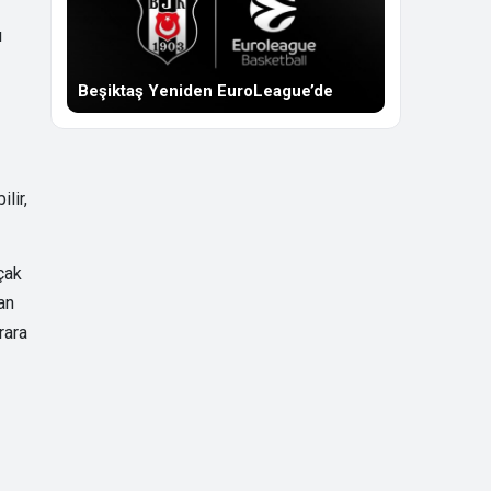
ı
Beşiktaş Yeniden EuroLeague’de
lir,
çak
an
rara