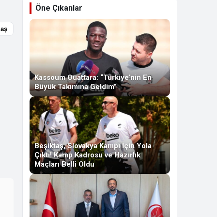
Öne Çıkanlar
laş
Kassoum Ouattara: “Türkiye’nin En
Büyük Takımına Geldim”
Beşiktaş, Slovakya Kampı İçin Yola
Çıktı! Kamp Kadrosu ve Hazırlık
Maçları Belli Oldu