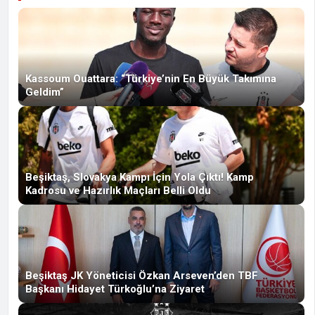
Kassoum Ouattara: “Türkiye’nin En Büyük Takımına
Geldim”
Beşiktaş, Slovakya Kampı İçin Yola Çıktı! Kamp
Kadrosu ve Hazırlık Maçları Belli Oldu
Beşiktaş JK Yöneticisi Özkan Arseven’den TBF
Başkanı Hidayet Türkoğlu’na Ziyaret