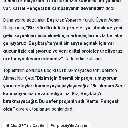
teşekkür ediyorum. Taraftarımızın katkısına ihtiyacımız
var. Kartal Pençesi bu kampanyanın devamıdır.”
dedi.
Daha sonra sözü alan Beşiktaş Yönetim Kurulu Üyesi Adnan
Dalgakıran,
“Biz, sürdürülebilir projeler yaratmak ve yeni
gelir kaynakları bulabilmek için arkadaşlarımızla beraber
çalışıyoruz. Beşiktaş’ta yeni bir sayfa açmak için var
gücümüzle çalışıyoruz ve yeni dijital projeler üretiyoruz,
üretmeye devam edeceğiz”
ifadelerlini kullandı.
Toplantının sonunda Beşiktaş’ı bırakmayacaklarını belirten
Ahmet Nur Çebi,
”Bizim için önemli bir proje, umuyorum
yarın detayları kamuoyuyla paylaşacağız. ‘Bırakmam Seni’
kampanyasına devam ediyoruz. Biz, Beşiktaş’ı
bırakmayacağız. Bu sefer projenin adı ‘Kartal Pençesi’
oldu.”
diyerek toplantıyı sonlandırdı.
֎ ChatGPT ile Özetle
Perplexity’de Araştır