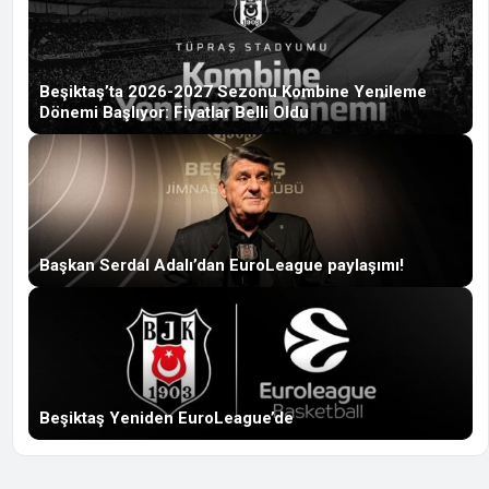
Beşiktaş’ta 2026-2027 Sezonu Kombine Yenileme
Dönemi Başlıyor: Fiyatlar Belli Oldu
Başkan Serdal Adalı’dan EuroLeague paylaşımı!
Beşiktaş Yeniden EuroLeague’de