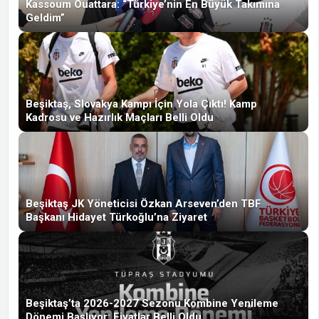
Kassoum Ouattara: “Türkiye’nin En Büyük Takımına
Geldim”
Beşiktaş, Slovakya Kampı İçin Yola Çıktı! Kamp
Kadrosu ve Hazırlık Maçları Belli Oldu
Beşiktaş JK Yöneticisi Özkan Arseven’den TBF
Başkanı Hidayet Türkoğlu’na Ziyaret
Beşiktaş’ta 2026-2027 Sezonu Kombine Yenileme
Dönemi Başlıyor: Fiyatlar Belli Oldu