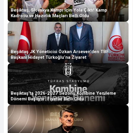
Beşiktaş, Slovakya Kampı İçin Yola Çıktı! Kamp
Kadrosu ve Hazırlık Maçları Belli Oldu
Beşiktaş JK Yöneticisi Özkan Arseven’den TBF
Başkanı Hidayet Türkoğlu’na Ziyaret
Beşiktaş’ta 2026-2027 Sezonu Kombine Yenileme
Dönemi Başlıyor: Fiyatlar Belli Oldu