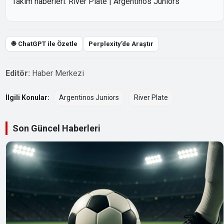
Takım haberleri:
River Plate
|
Argentinos Juniors
֎ ChatGPT ile Özetle
Perplexity’de Araştır
Editör:
Haber Merkezi
İlgili Konular:
Argentinos Juniors
River Plate
Son Güncel Haberleri