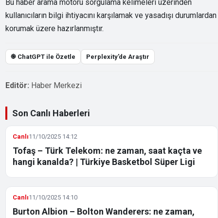
Bu haber arama motoru sorgulama kelimeleri üzerinden
kullanıcıların bilgi ihtiyacını karşılamak ve yasadışı durumlardan
korumak üzere hazırlanmıştır.
֎ ChatGPT ile Özetle
Perplexity’de Araştır
Editör:
Haber Merkezi
Son Canlı Haberleri
Canlı
11/10/2025 14:12
Tofaş – Türk Telekom: ne zaman, saat kaçta ve
hangi kanalda? | Türkiye Basketbol Süper Ligi
Canlı
11/10/2025 14:10
Burton Albion – Bolton Wanderers: ne zaman,