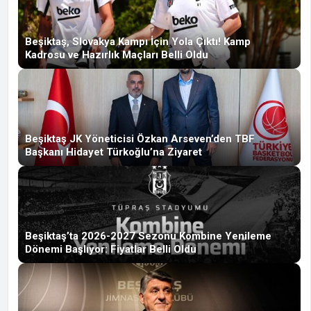
Beşiktaş, Slovakya Kampı İçin Yola Çıktı! Kamp
Kadrosu ve Hazırlık Maçları Belli Oldu
Beşiktaş JK Yöneticisi Özkan Arseven’den TBF
Başkanı Hidayet Türkoğlu’na Ziyaret
Beşiktaş’ta 2026-2027 Sezonu Kombine Yenileme
Dönemi Başlıyor: Fiyatlar Belli Oldu