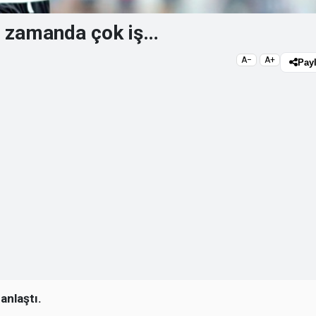
Az zamanda çok iş…
A−
A+
Pay
anlaştı.