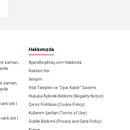
Hakkımızda
 ne zaman,
AjansBeşiktaş.com Hakkında
ırlık
Reklam Ver
İletişim
ne zaman,
İhlal Talepleri ve “Uyar Kaldır” Sistemi
ırlık
Hukuka Aykırılık Bildirimi (Illegality Notice)
lı izle |
Çerez Politikası (Cookie Policy)
Kullanım Şartları (Terms of Use)
nlı izle |
Gizlilik Bildirimi (Privacy and Data Policy)
Künye