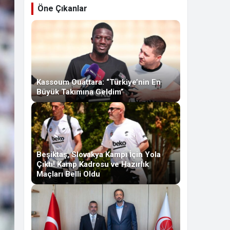
Öne Çıkanlar
Kassoum Ouattara: “Türkiye’nin En
Büyük Takımına Geldim”
Beşiktaş, Slovakya Kampı İçin Yola
Çıktı! Kamp Kadrosu ve Hazırlık
Maçları Belli Oldu