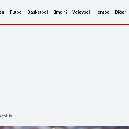
anı
Futbol
Basketbol
Kimdir?
Voleybol
Hentbol
Diğer 
 çok iş…