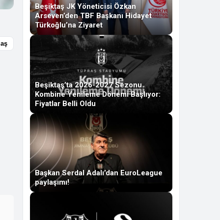
Beşiktaş JK Yöneticisi Özkan
Arseven’den TBF Başkanı Hidayet
Türkoğlu’na Ziyaret
laş
Beşiktaş’ta 2026-2027 Sezonu
Kombine Yenileme Dönemi Başlıyor:
Fiyatlar Belli Oldu
Başkan Serdal Adalı’dan EuroLeague
paylaşımı!