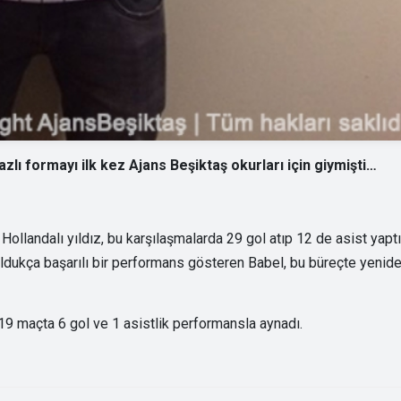
zlı formayı ilk kez Ajans Beşiktaş okurları için giymişti…
llandalı yıldız, bu karşılaşmalarda 29 gol atıp 12 de asist yaptı
ldukça başarılı bir performans gösteren Babel, bu büreçte yenid
 19 maçta 6 gol ve 1 asistlik performansla aynadı.