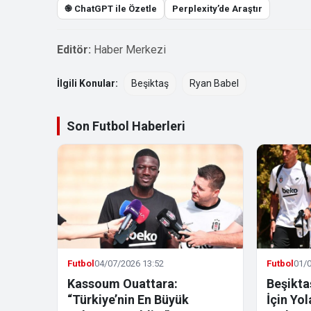
֎ ChatGPT ile Özetle
Perplexity’de Araştır
Editör:
Haber Merkezi
İlgili Konular:
Beşiktaş
Ryan Babel
Son Futbol Haberleri
Futbol
04/07/2026 13:52
Futbol
01/0
Kassoum Ouattara:
Beşikta
“Türkiye’nin En Büyük
İçin Yo