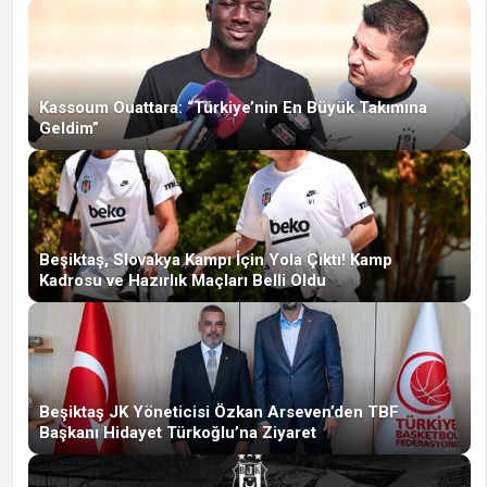
Kassoum Ouattara: “Türkiye’nin En Büyük Takımına
Geldim”
Beşiktaş, Slovakya Kampı İçin Yola Çıktı! Kamp
Kadrosu ve Hazırlık Maçları Belli Oldu
Beşiktaş JK Yöneticisi Özkan Arseven’den TBF
Başkanı Hidayet Türkoğlu’na Ziyaret