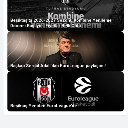
Beşiktaş’ta 2026-2027 Sezonu Kombine Yenileme
Dönemi Başlıyor: Fiyatlar Belli Oldu
Başkan Serdal Adalı’dan EuroLeague paylaşımı!
Beşiktaş Yeniden EuroLeague’de