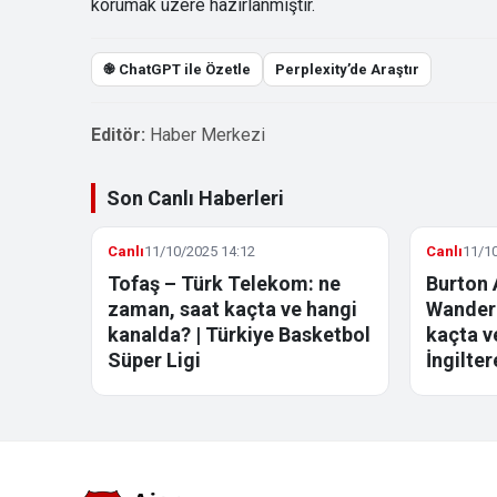
korumak üzere hazırlanmıştır.
֎ ChatGPT ile Özetle
Perplexity’de Araştır
Editör:
Haber Merkezi
Son Canlı Haberleri
Canlı
11/10/2025 14:12
Canlı
11/10
Tofaş – Türk Telekom: ne
Burton 
zaman, saat kaçta ve hangi
Wandere
kanalda? | Türkiye Basketbol
kaçta v
Süper Ligi
İngilter