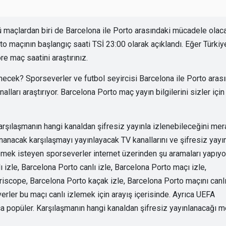
maçlardan biri de Barcelona ile Porto arasındaki mücadele olaca
 maçının başlangıç saati TSİ 23:00 olarak açıklandı. Eğer Türkiy
e maç saatini araştırınız.
necek? Sporseverler ve futbol seyircisi Barcelona ile Porto aras
lları araştırıyor. Barcelona Porto maç yayın bilgilerini sizler için
arşılaşmanın hangi kanaldan şifresiz yayınla izlenebileceğini mer
nanacak karşılaşmayı yayınlayacak TV kanallarını ve şifresiz yayı
zlemek isteyen sporseverler internet üzerinden şu aramaları yapıyo
 izle, Barcelona Porto canlı izle, Barcelona Porto maçı izle,
eriscope, Barcelona Porto kaçak izle, Barcelona Porto maçını canl
erler bu maçı canlı izlemek için arayış içerisinde. Ayrıca UEFA
a popüler. Karşılaşmanın hangi kanaldan şifresiz yayınlanacağı m