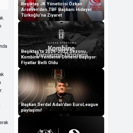
Beşiktaş JK Yöneticisi Özkan
Arseven’den TBF Başkanı Hidayet
Türkoğlu’na Ziyaret
k.
e
ında
Beşiktaş’ta 2026-2027 Sezonu
Kombine Yenileme Dönemi Başlıyor:
Fiyatlar Belli Oldu
ak
n
r:
Başkan Serdal Adalı’dan EuroLeague
ı
paylaşımı!
erak