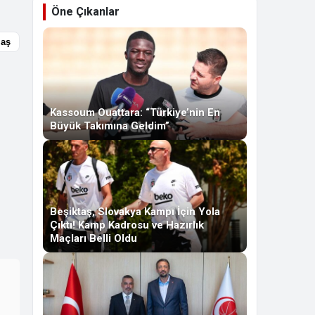
Öne Çıkanlar
laş
Kassoum Ouattara: “Türkiye’nin En
Büyük Takımına Geldim”
Beşiktaş, Slovakya Kampı İçin Yola
Çıktı! Kamp Kadrosu ve Hazırlık
Maçları Belli Oldu