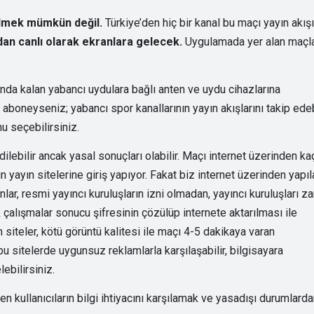
bilmek mümkün değil.
Türkiye’den hiç bir kanal bu maçı yayın akışı
n canlı olarak ekranlara gelecek.
Uygulamada yer alan maçl
nda kalan yabancı uydulara bağlı anten ve uydu cihazlarına
aboneyseniz; yabancı spor kanallarının yayın akışlarını takip edebi
u seçebilirsiniz.
ilebilir ancak yasal sonuçları olabilir. Maçı internet üzerinden ka
 yayın sitelerine giriş yapıyor. Fakat biz internet üzerinden yapıl
lar, resmi yayıncı kuruluşların izni olmadan, yayıncı kuruluşları za
k çalışmalar sonucu şifresinin çözülüp internete aktarılması ile
siteler, kötü görüntü kalitesi ile maçı 4-5 dakikaya varan
 sitelerde uygunsuz reklamlarla karşılaşabilir, bilgisayara
ebilirsiniz.
kullanıcıların bilgi ihtiyacını karşılamak ve yasadışı durumlard