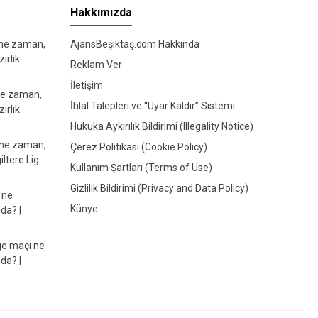
Hakkımızda
 ne zaman,
AjansBeşiktaş.com Hakkında
ırlık
Reklam Ver
İletişim
ne zaman,
İhlal Talepleri ve “Uyar Kaldır” Sistemi
ırlık
Hukuka Aykırılık Bildirimi (Illegality Notice)
 ne zaman,
Çerez Politikası (Cookie Policy)
iltere Lig
Kullanım Şartları (Terms of Use)
Gizlilik Bildirimi (Privacy and Data Policy)
 ne
Künye
da? |
e maçı ne
da? |