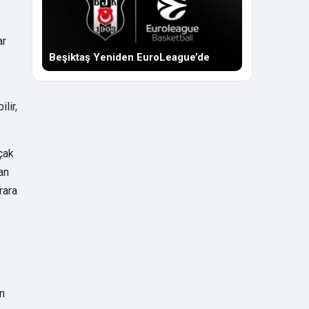
ar
Beşiktaş Yeniden EuroLeague’de
lir,
çak
an
rara
an