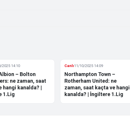
/2025 14:10
Canlı
11/10/2025 14:09
Albion – Bolton
Northampton Town –
rs: ne zaman, saat
Rotherham United: ne
e hangi kanalda? |
zaman, saat kaçta ve hangi
e 1.Lig
kanalda? | İngiltere 1.Lig