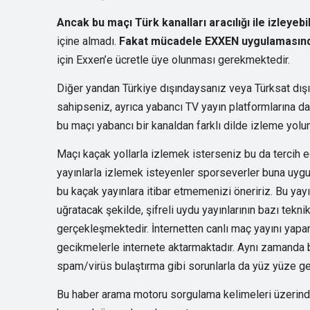
Ancak bu maçı Türk kanalları aracılığı ile izleye
içine almadı.
Fakat mücadele EXXEN uygulamasında
için Exxen’e ücretle üye olunması gerekmektedir.
Diğer yandan Türkiye dışındaysanız veya Türksat dışı
sahipseniz, ayrıca yabancı TV yayın platformlarına da 
bu maçı yabancı bir kanaldan farklı dilde izleme yolun
Maçı kaçak yollarla izlemek isterseniz bu da tercih ed
yayınlarla izlemek isteyenler sporseverler buna uygun
bu kaçak yayınlara itibar etmemenizi öneririz. Bu yayın
uğratacak şekilde, şifreli uydu yayınlarının bazı tekni
gerçekleşmektedir. İnternetten canlı maç yayını yapan 
gecikmelerle internete aktarmaktadır. Aynı zamanda bu
spam/virüs bulaştırma gibi sorunlarla da yüz yüze gel
Bu haber arama motoru sorgulama kelimeleri üzerinden 