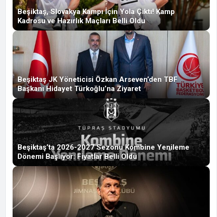
Beşiktaş, Slovakya Kampı İçin Yola Çıktı! Kamp
Kadrosu ve Hazırlık Maçları Belli Oldu
Beşiktaş JK Yöneticisi Özkan Arseven’den TBF
Başkanı Hidayet Türkoğlu’na Ziyaret
Beşiktaş’ta 2026-2027 Sezonu Kombine Yenileme
Dönemi Başlıyor: Fiyatlar Belli Oldu