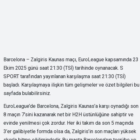
Barcelona – Zalgiris Kaunas maçı, EuroLeague kapsamında 23
Ekim 2025 günü saat 21:30 (TSİ) tarihinde oynanacak. S
SPORT tarafından yayınlanan karşılaşma saat 21:30 (TSİ)
başladı. Karşılaşmaya ilişkin tüm gelişmeler ve özet bilgileri bu
sayfada bulabilirsiniz.
EuroLeague’de Barcelona, Zalgiris Kaunas’a karşı oynadığı son
8 maçın 7’sini kazanarak net bir H2H üstünlüğüne sahiptir ve
evinde yenilmesi çok zordur. Her iki takım da son 5 maçında
3’er galibiyetle formda olsa da, Zalgiris’in son maçları yüksek
skorla bitme eğilimindedir. Bu maçta Barcelona’nın tecrübe ve