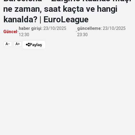
ne zaman, saat kaçta ve hangi
kanalda? | EuroLeague
haber girişi:
23/10/2025
güncelleme:
23/10/2025
Güncel
•
•
12:30
23:30
A−
A+
Paylaş