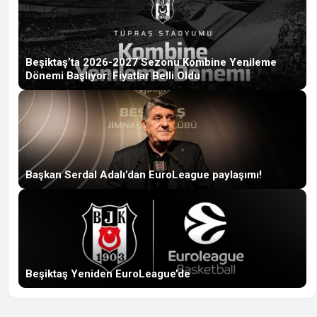
Beşiktaş’ta 2026-2027 Sezonu Kombine Yenileme
Dönemi Başlıyor: Fiyatlar Belli Oldu
Başkan Serdal Adalı’dan EuroLeague paylaşımı!
Beşiktaş Yeniden EuroLeague’de