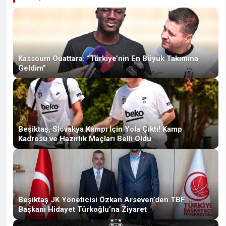
Kassoum Ouattara: “Türkiye’nin En Büyük Takımına
Geldim”
Beşiktaş, Slovakya Kampı İçin Yola Çıktı! Kamp
Kadrosu ve Hazırlık Maçları Belli Oldu
Beşiktaş JK Yöneticisi Özkan Arseven’den TBF
Başkanı Hidayet Türkoğlu’na Ziyaret