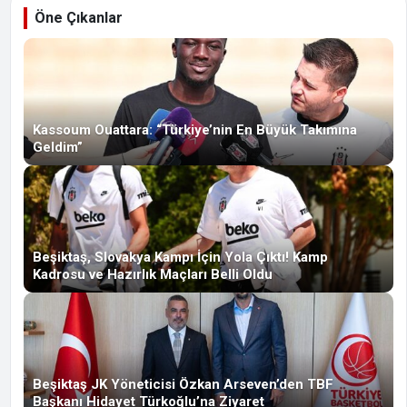
Öne Çıkanlar
Kassoum Ouattara: “Türkiye’nin En Büyük Takımına
Geldim”
Beşiktaş, Slovakya Kampı İçin Yola Çıktı! Kamp
Kadrosu ve Hazırlık Maçları Belli Oldu
Beşiktaş JK Yöneticisi Özkan Arseven’den TBF
Başkanı Hidayet Türkoğlu’na Ziyaret