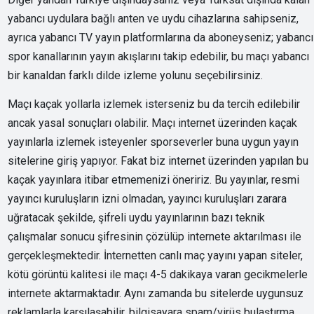
yabancı uydulara bağlı anten ve uydu cihazlarına sahipseniz,
ayrıca yabancı TV yayın platformlarına da aboneyseniz; yabancı
spor kanallarının yayın akışlarını takip edebilir, bu maçı yabancı
bir kanaldan farklı dilde izleme yolunu seçebilirsiniz.
Maçı kaçak yollarla izlemek isterseniz bu da tercih edilebilir
ancak yasal sonuçları olabilir. Maçı internet üzerinden kaçak
yayınlarla izlemek isteyenler sporseverler buna uygun yayın
sitelerine giriş yapıyor. Fakat biz internet üzerinden yapılan bu
kaçak yayınlara itibar etmemenizi öneririz. Bu yayınlar, resmi
yayıncı kuruluşların izni olmadan, yayıncı kuruluşları zarara
uğratacak şekilde, şifreli uydu yayınlarının bazı teknik
çalışmalar sonucu şifresinin çözülüp internete aktarılması ile
gerçekleşmektedir. İnternetten canlı maç yayını yapan siteler,
kötü görüntü kalitesi ile maçı 4-5 dakikaya varan gecikmelerle
internete aktarmaktadır. Aynı zamanda bu sitelerde uygunsuz
reklamlarla karşılaşabilir, bilgisayara spam/virüs bulaştırma