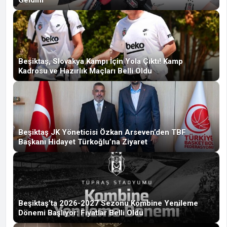
Beşiktaş, Slovakya Kampı İçin Yola Çıktı! Kamp
Kadrosu ve Hazırlık Maçları Belli Oldu
Beşiktaş JK Yöneticisi Özkan Arseven’den TBF
Başkanı Hidayet Türkoğlu’na Ziyaret
Beşiktaş’ta 2026-2027 Sezonu Kombine Yenileme
Dönemi Başlıyor: Fiyatlar Belli Oldu