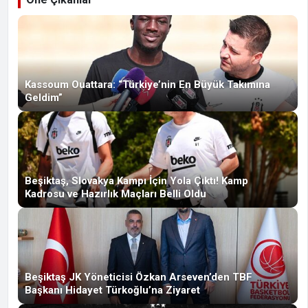
Kassoum Ouattara: “Türkiye’nin En Büyük Takımına
Geldim”
Beşiktaş, Slovakya Kampı İçin Yola Çıktı! Kamp
Kadrosu ve Hazırlık Maçları Belli Oldu
Beşiktaş JK Yöneticisi Özkan Arseven’den TBF
Başkanı Hidayet Türkoğlu’na Ziyaret