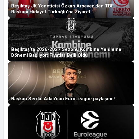
Beşiktaş JK Yöneticisi Özkan Arseven’den TBF
Başkanı Hidayet Türkoğlu’na Ziyaret
Beşiktaş’ta 2026-2027 Sezonu Kombine Yenileme
Dönemi Başlıyor: Fiyatlar Belli Oldu
Başkan Serdal Adalı’dan EuroLeague paylaşımı!