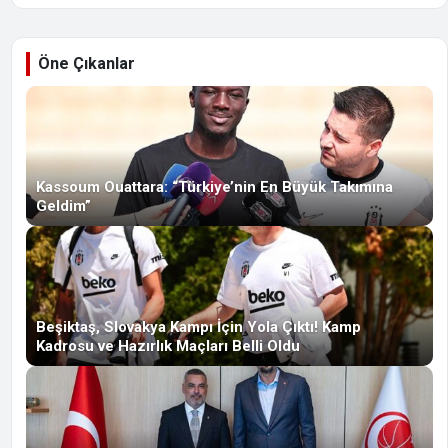
Öne Çıkanlar
Kassoum Ouattara: “Türkiye’nin En Büyük Takımına
Geldim”
Beşiktaş, Slovakya Kampı İçin Yola Çıktı! Kamp
Kadrosu ve Hazırlık Maçları Belli Oldu