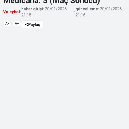
Medicana: 3 (Maç Sonucu)
haber girişi:
20/01/2026
güncelleme:
20/01/2026
Voleybol
•
•
21:15
21:16
A−
A+
Paylaş