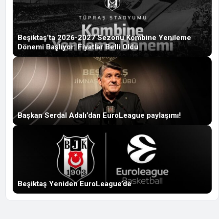
Beşiktaş’ta 2026-2027 Sezonu Kombine Yenileme
Dönemi Başlıyor: Fiyatlar Belli Oldu
Başkan Serdal Adalı’dan EuroLeague paylaşımı!
Beşiktaş Yeniden EuroLeague’de