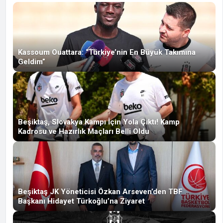
Kassoum Ouattara: “Türkiye’nin En Büyük Takımına
Geldim”
Beşiktaş, Slovakya Kampı İçin Yola Çıktı! Kamp
Kadrosu ve Hazırlık Maçları Belli Oldu
Beşiktaş JK Yöneticisi Özkan Arseven’den TBF
Başkanı Hidayet Türkoğlu’na Ziyaret