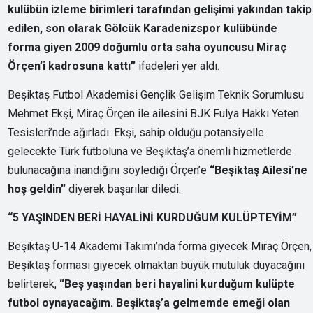
kulübün izleme birimleri tarafından gelişimi yakından takip
edilen, son olarak Gölcük Karadenizspor kulübünde
forma giyen 2009 doğumlu orta saha oyuncusu Miraç
Örçen’i kadrosuna kattı”
ifadeleri yer aldı.
Beşiktaş Futbol Akademisi Gençlik Gelişim Teknik Sorumlusu
Mehmet Ekşi, Miraç Örçen ile ailesini BJK Fulya Hakkı Yeten
Tesisleri’nde ağırladı. Ekşi, sahip olduğu potansiyelle
gelecekte Türk futboluna ve Beşiktaş’a önemli hizmetlerde
bulunacağına inandığını söylediği Örçen’e
“Beşiktaş Ailesi’ne
hoş geldin”
diyerek başarılar diledi.
“5 YAŞINDEN BERİ HAYALİNİ KURDUĞUM KULÜPTEYİM”
Beşiktaş U-14 Akademi Takımı’nda forma giyecek Miraç Örçen,
Beşiktaş forması giyecek olmaktan büyük mutuluk duyacağını
belirterek,
“Beş yaşından beri hayalini kurduğum kulüpte
futbol oynayacağım. Beşiktaş’a gelmemde emeği olan