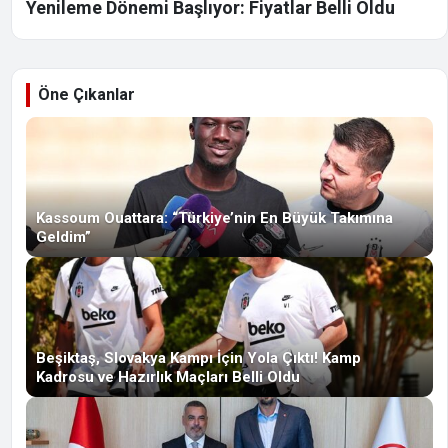
Yenileme Dönemi Başlıyor: Fiyatlar Belli Oldu
Öne Çıkanlar
Kassoum Ouattara: “Türkiye’nin En Büyük Takımına
Geldim”
Beşiktaş, Slovakya Kampı İçin Yola Çıktı! Kamp
Kadrosu ve Hazırlık Maçları Belli Oldu