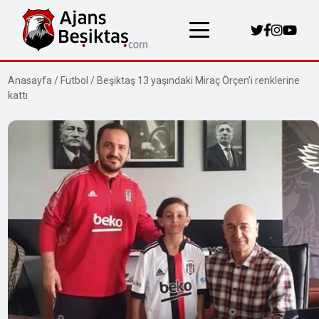
Anasayfa
/
Futbol
/
Beşiktaş 13 yaşındaki Miraç Örçen’i renklerine
kattı