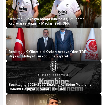
Beşiktaş, Slovakya Kampı İçin Yola Çıktı! Kamp
Kadrosu ve Hazırlık Maçları Belli Oldu
Beşiktaş JK Yöneticisi Özkan Arseven’den TBF
Başkanı Hidayet Türkoğlu’na Ziyaret
Beşiktaş’ta 2026-2027 Sezonu Kombine Yenileme
Dönemi Başlıyor: Fiyatlar Belli Oldu