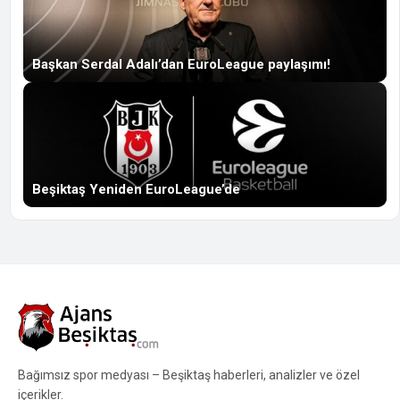
Başkan Serdal Adalı’dan EuroLeague paylaşımı!
Beşiktaş Yeniden EuroLeague’de
Bağımsız spor medyası – Beşiktaş haberleri, analizler ve özel
içerikler.