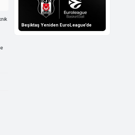
knik
Beşiktaş Yeniden EuroLeague’de
ve