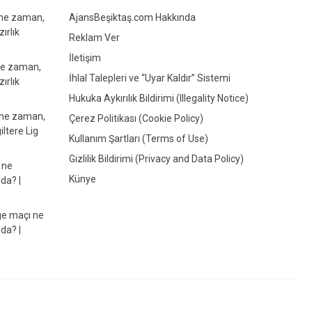
 ne zaman,
AjansBeşiktaş.com Hakkında
ırlık
Reklam Ver
İletişim
ne zaman,
İhlal Talepleri ve “Uyar Kaldır” Sistemi
ırlık
Hukuka Aykırılık Bildirimi (Illegality Notice)
 ne zaman,
Çerez Politikası (Cookie Policy)
iltere Lig
Kullanım Şartları (Terms of Use)
Gizlilik Bildirimi (Privacy and Data Policy)
 ne
Künye
da? |
e maçı ne
da? |