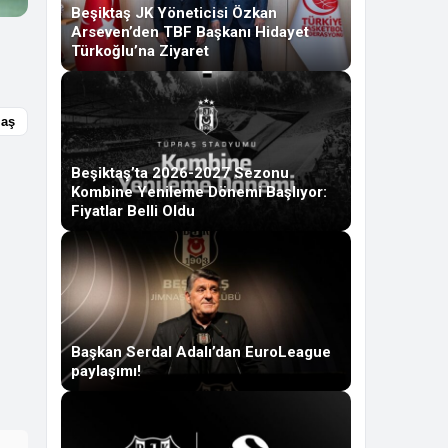
Beşiktaş JK Yöneticisi Özkan
Arseven’den TBF Başkanı Hidayet
Türkoğlu’na Ziyaret
laş
Beşiktaş’ta 2026-2027 Sezonu
Kombine Yenileme Dönemi Başlıyor:
Fiyatlar Belli Oldu
Başkan Serdal Adalı’dan EuroLeague
paylaşımı!