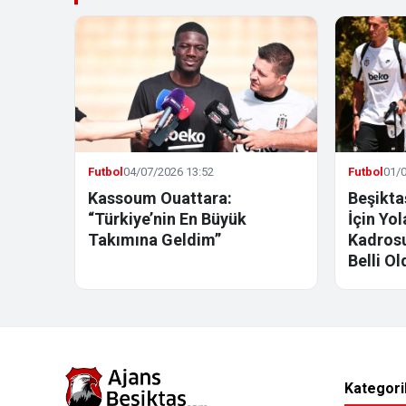
Futbol
04/07/2026 13:52
Futbol
01/0
Kassoum Ouattara:
Beşikta
“Türkiye’nin En Büyük
İçin Yo
Takımına Geldim”
Kadrosu
Belli Ol
Kategori