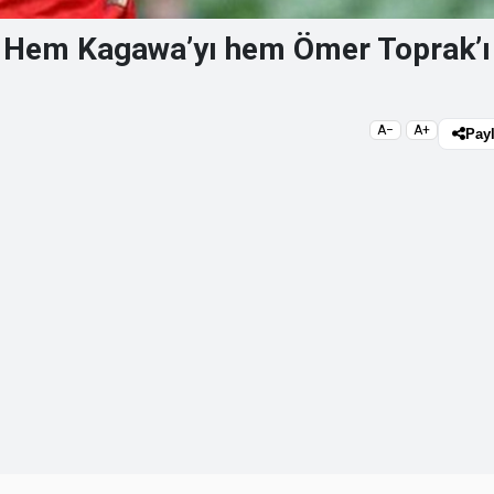
! Hem Kagawa’yı hem Ömer Toprak’ı
A−
A+
Pay