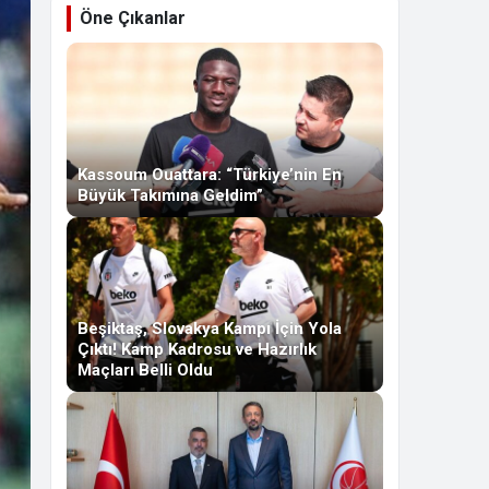
Öne Çıkanlar
Kassoum Ouattara: “Türkiye’nin En
Büyük Takımına Geldim”
Beşiktaş, Slovakya Kampı İçin Yola
Çıktı! Kamp Kadrosu ve Hazırlık
Maçları Belli Oldu