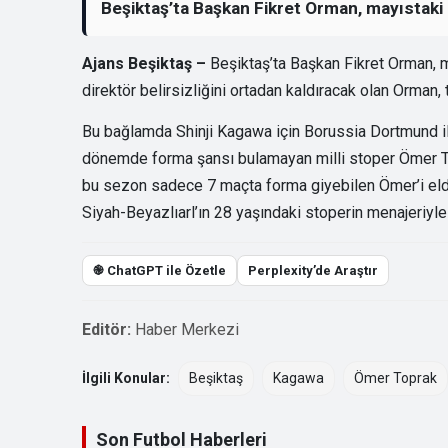
Beşiktaş’ta Başkan Fikret Orman, mayıstaki 
Ajans Beşiktaş –
Beşiktaş’ta Başkan Fikret Orman, m
direktör belirsizliğini ortadan kaldıracak olan Orman, 
Bu bağlamda Shinji Kagawa için Borussia Dortmund ile
dönemde forma şansı bulamayan milli stoper Ömer Top
bu sezon sadece 7 maçta forma giyebilen Ömer’i elde
Siyah-Beyazlıarl’ın 28 yaşındaki stoperin menajeriyle 
֎ ChatGPT ile Özetle
Perplexity’de Araştır
Editör:
Haber Merkezi
İlgili Konular:
Beşiktaş
Kagawa
Ömer Toprak
Son Futbol Haberleri