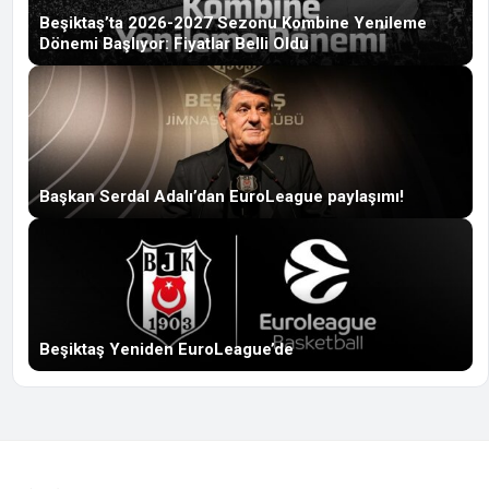
Beşiktaş’ta 2026-2027 Sezonu Kombine Yenileme
Dönemi Başlıyor: Fiyatlar Belli Oldu
Başkan Serdal Adalı’dan EuroLeague paylaşımı!
Beşiktaş Yeniden EuroLeague’de