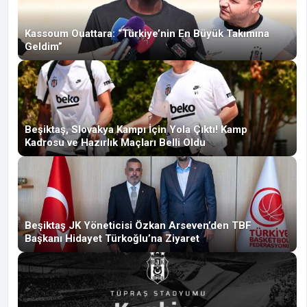
Kassoum Ouattara: “Türkiye’nin En Büyük Takımına
Geldim”
Beşiktaş, Slovakya Kampı İçin Yola Çıktı! Kamp
Kadrosu ve Hazırlık Maçları Belli Oldu
Beşiktaş JK Yöneticisi Özkan Arseven’den TBF
Başkanı Hidayet Türkoğlu’na Ziyaret