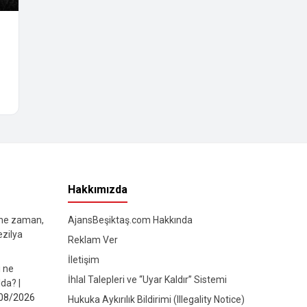
Hakkımızda
 ne zaman,
AjansBeşiktaş.com Hakkında
ezilya
Reklam Ver
İletişim
ı ne
İhlal Talepleri ve “Uyar Kaldır” Sistemi
da? |
08/2026
Hukuka Aykırılık Bildirimi (Illegality Notice)