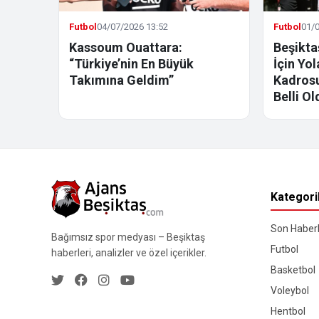
Futbol
04/07/2026 13:52
Futbol
01/0
Kassoum Ouattara:
Beşikta
“Türkiye’nin En Büyük
İçin Yo
Takımına Geldim”
Kadrosu
Belli Ol
Kategori
Son Haberl
Bağımsız spor medyası – Beşiktaş
Futbol
haberleri, analizler ve özel içerikler.
Basketbol
Voleybol
Hentbol