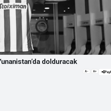
i Yunanistan’da dolduracak
A−
A+
Pay