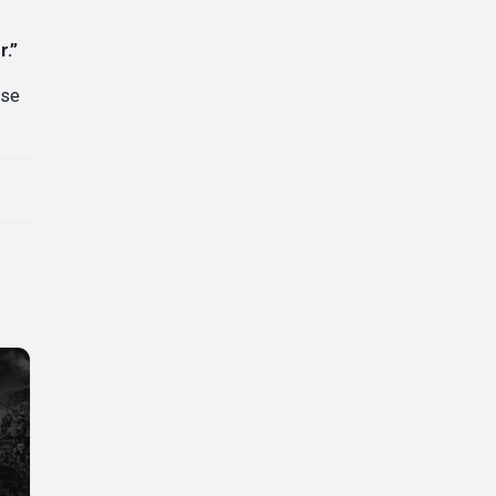
r.”
ise