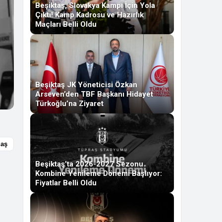
Beşiktaş, Slovakya Kampı İçin Yola
Çıktı! Kamp Kadrosu ve Hazırlık
Maçları Belli Oldu
Beşiktaş JK Yöneticisi Özkan
Arseven’den TBF Başkanı Hidayet
Türkoğlu’na Ziyaret
laş
Beşiktaş’ta 2026-2027 Sezonu
Kombine Yenileme Dönemi Başlıyor:
Fiyatlar Belli Oldu