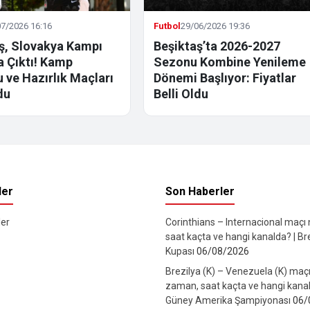
7/2026 16:16
Futbol
29/06/2026 19:36
ş, Slovakya Kampı
Beşiktaş’ta 2026-2027
la Çıktı! Kamp
Sezonu Kombine Yenileme
 ve Hazırlık Maçları
Dönemi Başlıyor: Fiyatlar
du
Belli Oldu
ler
Son Haberler
er
Corinthians – Internacional maçı
saat kaçta ve hangi kanalda? | Br
Kupası
06/08/2026
Brezilya (K) – Venezuela (K) maç
zaman, saat kaçta ve hangi kanal
Güney Amerika Şampiyonası
06/