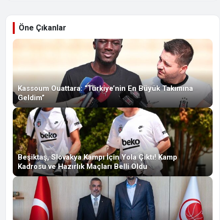
Öne Çıkanlar
Kassoum Ouattara: “Türkiye’nin En Büyük Takımına
Geldim”
Beşiktaş, Slovakya Kampı İçin Yola Çıktı! Kamp
Kadrosu ve Hazırlık Maçları Belli Oldu