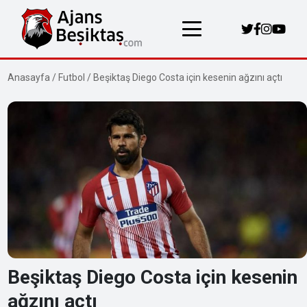
Anasayfa
/
Futbol
/
Beşiktaş Diego Costa için kesenin ağzını açtı
Beşiktaş Diego Costa için kesenin
ağzını açtı