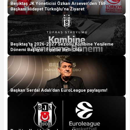
Beşiktaş JK Yöneticisi Özkan Arseven’den TBF
Başkanı Hidayet Türkoğlu’na Ziyaret
Beşiktaş’ta 2026-2027 Sezonu Kombine Yenileme
Dönemi Başlıyor: Fiyatlar Belli Oldu
Başkan Serdal Adalı’dan EuroLeague paylaşımı!