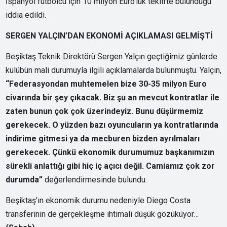
İspanyol futbolcu için 10 milyon Euro’luk teklifte bulunduğu
iddia edildi.
SERGEN YALÇIN’DAN EKONOMİ AÇIKLAMASI GELMİŞTİ
Beşiktaş Teknik Direktörü Sergen Yalçın geçtiğimiz günlerde
kulübün mali durumuyla ilgili açıklamalarda bulunmuştu. Yalçın,
“Federasyondan muhtemelen bize 30-35 milyon Euro
civarında bir şey çıkacak. Biz şu an mevcut kontratlar ile
zaten bunun çok çok üzerindeyiz. Bunu düşürmemiz
gerekecek. O yüzden bazı oyuncuların ya kontratlarında
indirime gitmesi ya da mecburen bizden ayrılmaları
gerekecek. Çünkü ekonomik durumumuz başkanımızın
sürekli anlattığı gibi hiç iç açıcı değil. Camiamız çok zor
durumda”
değerlendirmesinde bulundu.
Beşiktaş’ın ekonomik durumu nedeniyle Diego Costa
transferinin de gerçekleşme ihtimali düşük gözüküyor…