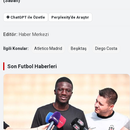
(Sabah)
֎ ChatGPT ile Özetle
Perplexity’de Araştır
Editör:
Haber Merkezi
İlgili Konular:
Atletico Madrid
Beşiktaş
Diego Costa
Son Futbol Haberleri