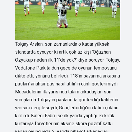
Tolgay Arslan, son zamanlarda o kadar yüksek
standartta oynuyor ki artık çok az kişi ‘Oğuzhan
Özyakup neden ilk 11’de yok?’ diye soruyor. Tolgay,
Vodafone Park’ta dün gece de oyunun temposunu
dikte etti, yönünü belirledi. T18’in savunma arkasına
pasları’ anahtar pas nasıl atılır’ın canlı gösterimiydi.
Mücadelenin ilk yarısında takım arkadaşları son
vuruşlarda Tolgay’ın paslarında gösterdiği kalitenin
yarısını sergileseydi, Gençlerbirliği’nin kilidi çoktan
kırılırdı. Kaleci Fabri ise ilk yarıda yaptığı iki kritik
kurtarışla forvetlerinin aksine skora pozitif katkı
yapan oyuncuydu. 2. yarıda nihayet arkadaşları