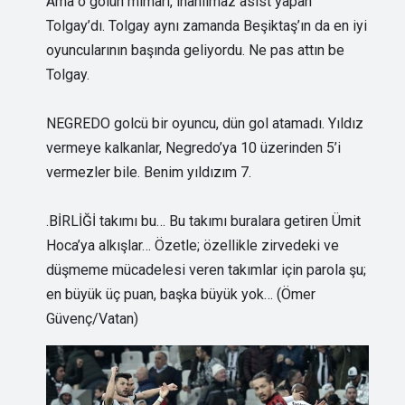
Ama o golün mimarı, inanılmaz asist yapan
Tolgay’dı. Tolgay aynı zamanda Beşiktaş’ın da en iyi
oyuncularının başında geliyordu. Ne pas attın be
Tolgay.
NEGREDO golcü bir oyuncu, dün gol atamadı. Yıldız
vermeye kalkanlar, Negredo’ya 10 üzerinden 5’i
vermezler bile. Benim yıldızım 7.
.BİRLİĞİ takımı bu… Bu takımı buralara getiren Ümit
Hoca’ya alkışlar… Özetle; özellikle zirvedeki ve
düşmeme mücadelesi veren takımlar için parola şu;
en büyük üç puan, başka büyük yok… (Ömer
Güvenç/Vatan)