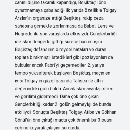
canını dişine takarak kapandığı, Beşiktaş’ı öne
oynatmamaya çabaladığı ilk yarıda özellikle Tolgay
Arslan’ın organize ettiği Beşiktaş, rakip ceza
sahasına girmekte zorlanmasa da Babel, Lens ve
Negredo ile son vuruşlarda etkisizdi. Gençlerbirliği
ise skor dengede gittiği sürece hücum işini
Beşiktaş defansının bireysel hataları ve duran
toplara bırakmıştı. İstedikleri gibi pozisyonları da
buldular ancak Fabri’yi geçemediler. 2. yarıya
tempo yükselterek başlayan Beşiktaş, maçın en
iyisi Tolgay’ın güzel pasında Talisca ile altın
değerindeki golü buldu. Ancak skor avantajı stres
ve gerilimi gidermedi. Daha çok öne çıkan
Gençlerbirliği kadar 2. golün gelmeyişi de bunda
etkiliydi. Sonuçta Beşiktaş Tolgay, Atiba ve Gökhan
Gönül’ün öne çıktığı maçta çok önemli bir 3 puanı
cebine koyarak çıkışını sürdürdü.