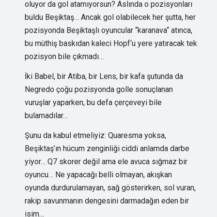
oluyor da gol atamıyorsun? Aslında o pozisyonları
buldu Beşiktaş… Ancak gol olabilecek her şutta, her
pozisyonda Beşiktaşlı oyuncular “karanava“ atınca,
bu müthiş baskıdan kaleci Hopf‘u yere yatıracak tek
pozisyon bile çıkmadı…
İki Babel, bir Atiba, bir Lens, bir kafa şutunda da
Negredo çoğu pozisyonda golle sonuçlanan
vuruşlar yaparken, bu defa çerçeveyi bile
bulamadılar…
Şunu da kabul etmeliyiz: Quaresma yoksa,
Beşiktaş’ın hücum zenginliği ciddi anlamda darbe
yiyor… Q7 skorer değil ama ele avuca sığmaz bir
oyuncu… Ne yapacağı belli olmayan, akışkan
oyunda durdurulamayan, sağ gösterirken, sol vuran,
rakip savunmanın dengesini darmadağın eden bir
isim…