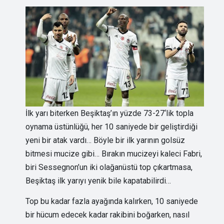
İlk yarı biterken Beşiktaş’ın yüzde 73-27‘lik topla
oynama üstünlüğü, her 10 saniyede bir geliştirdiği
yeni bir atak vardı… Böyle bir ilk yarının golsüz
bitmesi mucize gibi… Bırakın mucizeyi kaleci Fabri,
biri Sessegnon’un iki olağanüstü top çıkartmasa,
Beşiktaş ilk yarıyı yenik bile kapatabilirdi…
Top bu kadar fazla ayağında kalırken, 10 saniyede
bir hücum edecek kadar rakibini boğarken, nasıl