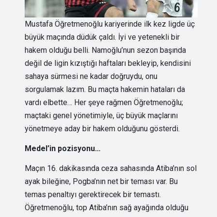
Mustafa Öğretmenoğlu kariyerinde ilk kez ligde üç
büyük maçında düdük çaldı. İyi ve yetenekli bir
hakem olduğu belli. Namoğlu’nun sezon başında
değil de ligin kızıştığı haftaları bekleyip, kendisini
sahaya sürmesi ne kadar doğruydu, onu
sorgulamak lazım. Bu maçta hakemin hataları da
vardı elbette… Her şeye rağmen Öğretmenoğlu;
maçtaki genel yönetimiyle, üç büyük maçlarını
yönetmeye aday bir hakem olduğunu gösterdi.
Medel’in pozisyonu…
Maçın 16. dakikasında ceza sahasında Atiba’nın sol
ayak bileğine, Pogba’nın net bir teması var. Bu
temas penaltıyı gerektirecek bir temastı.
Öğretmenoğlu, top Atiba’nın sağ ayağında olduğu