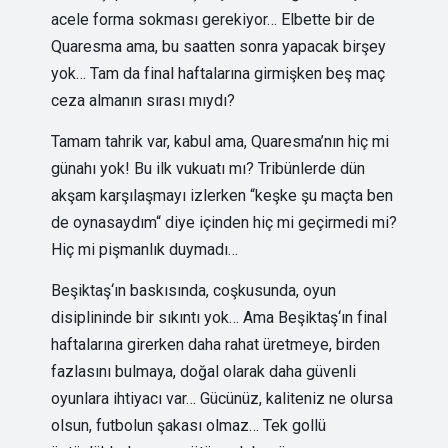
acele forma sokması gerekiyor… Elbette bir de
Quaresma ama, bu saatten sonra yapacak birşey
yok… Tam da final haftalarına girmişken beş maç
ceza almanın sırası mıydı?
Tamam tahrik var, kabul ama, Quaresma’nın hiç mi
günahı yok! Bu ilk vukuatı mı? Tribünlerde dün
akşam karşılaşmayı izlerken “keşke şu maçta ben
de oynasaydım“ diye içinden hiç mi geçirmedi mi?
Hiç mi pişmanlık duymadı…
Beşiktaş‘ın baskısında, coşkusunda, oyun
disiplininde bir sıkıntı yok… Ama Beşiktaş‘ın final
haftalarına girerken daha rahat üretmeye, birden
fazlasını bulmaya, doğal olarak daha güvenli
oyunlara ihtiyacı var… Gücünüz, kaliteniz ne olursa
olsun, futbolun şakası olmaz… Tek gollü