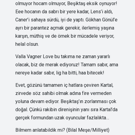
olmuyor hocam olmuyor, Beşiktaş eksik oynuyor!
Eee hocanın da sabrı bir yere kadar, Lens’i aldı,
Caner’i sahaya sürdü, iyi de yaptı. Gökhan Gönül’e
ayrı bir parantez açmak gerekir, ilerlemiş yaşına
karşın, müthiş ve de örnek bir mücadele veriyor,
helal olsun.
Valla Vagner Love bu takıma ne zaman yararlı
olacak, biz de merak ediyoruz! Tamam sabır, ama
nereye kadar sabır, lig ha bitti, haa bitecek!
Evet, gözünü tamamen iç hatlara çeviren Kartal,
zirvede söz sahibi olmak adına fire vermeden
yoluna devam ediyor. Beşiktaş’ın zorlanması çok
doğal. Çünkü rakibin direnişinin yanı sıra Kartal’da
gerçek formundan uzak oyuncular fazlalıkta…
Bilmem anlatabildik mi? (Bilal Meşe/Milliyet)