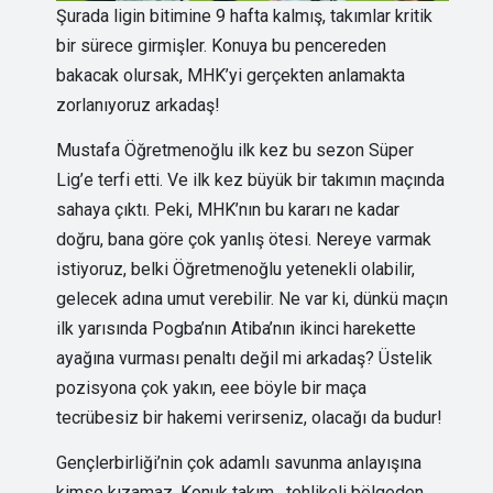
Şurada ligin bitimine 9 hafta kalmış, takımlar kritik
bir sürece girmişler. Konuya bu pencereden
bakacak olursak, MHK’yi gerçekten anlamakta
zorlanıyoruz arkadaş!
Mustafa Öğretmenoğlu ilk kez bu sezon Süper
Lig’e terfi etti. Ve ilk kez büyük bir takımın maçında
sahaya çıktı. Peki, MHK’nın bu kararı ne kadar
doğru, bana göre çok yanlış ötesi. Nereye varmak
istiyoruz, belki Öğretmenoğlu yetenekli olabilir,
gelecek adına umut verebilir. Ne var ki, dünkü maçın
ilk yarısında Pogba’nın Atiba’nın ikinci harekette
ayağına vurması penaltı değil mi arkadaş? Üstelik
pozisyona çok yakın, eee böyle bir maça
tecrübesiz bir hakemi verirseniz, olacağı da budur!
Gençlerbirliği’nin çok adamlı savunma anlayışına
kimse kızamaz. Konuk takım, tehlikeli bölgeden