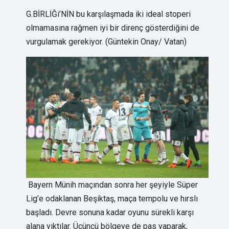
G.BİRLİĞi’NİN bu karşılaşmada iki ideal stoperi
olmamasına rağmen iyi bir direnç gösterdiğini de
vurgulamak gerekiyor. (Güntekin Onay/ Vatan)
Bayern Münih maçından sonra her şeyiyle Süper
Lig’e odaklanan Beşiktaş, maça tempolu ve hırslı
başladı. Devre sonuna kadar oyunu sürekli karşı
alana yıktılar. Üçüncü bölgeye de pas yaparak,