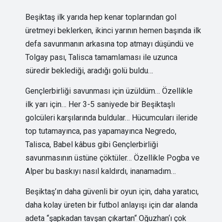
Beşiktaş ilk yarıda hep kenar toplarından gol
üretmeyi beklerken, ikinci yarının hemen başında ilk
defa savunmanın arkasına top atmayı düşündü ve
Tolgay pası, Talisca tamamlaması ile uzunca
süredir beklediği, aradığı golü buldu…
Gençlerbirliği savunması için üzüldüm… Özellikle
ilk yarı için… Her 3-5 saniyede bir Beşiktaşlı
golcüleri karşılarında buldular… Hücumcuları ileride
top tutamayınca, pas yapamayınca Negredo,
Talisca, Babel kâbus gibi Gençlerbirliği
savunmasının üstüne çöktüler… Özellikle Pogba ve
Alper bu baskıyı nasıl kaldırdı, inanamadım…
Beşiktaş’ın daha güvenli bir oyun için, daha yaratıcı,
daha kolay üreten bir futbol anlayışı için dar alanda
adeta “şapkadan tavşan çıkartan“ Oğuzhan‘ı çok