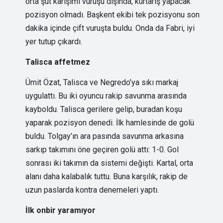
orta şut karışımı vuruşu dışında, kurtarış yapacak
pozisyon olmadı. Başkent ekibi tek pozisyonu son
dakika içinde çift vuruşta buldu. Onda da Fabri, iyi
yer tutup çıkardı.
Talisca affetmez
Ümit Özat, Talisca ve Negredo’ya sıkı markaj
uygulattı. Bu iki oyuncu rakip savunma arasında
kayboldu. Talisca gerilere gelip, buradan koşu
yaparak pozisyon denedi. İlk hamlesinde de golü
buldu. Tolgay’ın ara pasında savunma arkasına
sarkıp takımını öne geçiren golü attı: 1-0. Gol
sonrası iki takımın da sistemi değişti. Kartal, orta
alanı daha kalabalık tuttu. Buna karşılık, rakip de
uzun paslarda kontra denemeleri yaptı.
İlk onbir yaramıyor