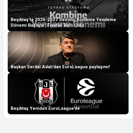
Beşiktaş’ta 2026-2027 Sezonu Kombine Yenileme
Dönemi Başlıyor: Fiyatlar Belli Oldu
Başkan Serdal Adalı’dan EuroLeague paylaşımı!
Beşiktaş Yeniden EuroLeague’de