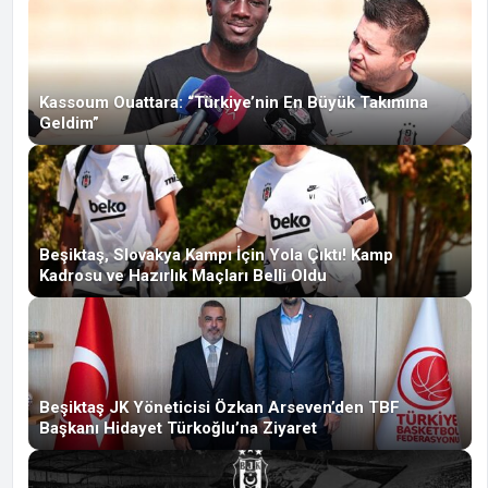
Kassoum Ouattara: “Türkiye’nin En Büyük Takımına
Geldim”
Beşiktaş, Slovakya Kampı İçin Yola Çıktı! Kamp
Kadrosu ve Hazırlık Maçları Belli Oldu
Beşiktaş JK Yöneticisi Özkan Arseven’den TBF
Başkanı Hidayet Türkoğlu’na Ziyaret