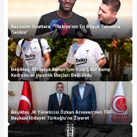
Kassoum Ouattara: “Türkiye’nin En Büyük Takımına
Geldim”
Beşiktaş, Slovakya Kampı İçin Yola Çıktı! Kamp
Kadrosu ve Hazırlık Maçları Belli Oldu
Beşiktaş JK Yöneticisi Özkan Arseven’den TBF
Başkanı Hidayet Türkoğlu’na Ziyaret