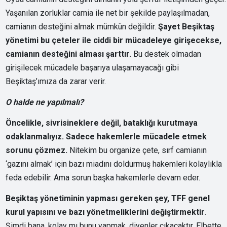
Yaşanılan zorluklar camia ile net bir şekilde paylaşılmadan,
camianın desteğini almak mümkün değildir.
Şayet Beşiktaş
yönetimi bu çeteler ile ciddi bir mücadeleye girişecekse,
camianın desteğini alması şarttır.
Bu destek olmadan
girişilecek mücadele başarıya ulaşamayacağı gibi
Beşiktaş’ımıza da zarar verir.
O halde ne yapılmalı?
Öncelikle, sivrisineklere değil, bataklığı kurutmaya
odaklanmalıyız. Sadece hakemlerle mücadele etmek
sorunu çözmez.
Nitekim bu organize çete, sırf camianın
‘gazını almak’ için bazı miadını doldurmuş hakemleri kolaylıkla
feda edebilir. Ama sorun başka hakemlerle devam eder.
Beşiktaş yönetiminin yapması gereken şey, TFF genel
kurul yapısını ve bazı yönetmeliklerini değiştirmektir
.
Şimdi bana, kolay mı bunu yapmak, diyenler çıkacaktır. Elbette