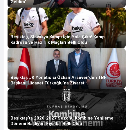
Geldim”
Beşiktaş, Slovakya Kampı İçin Yola Çıktı! Kamp
Kadrosu ve Hazırlık Maçları Belli Oldu
Beşiktaş JK Yöneticisi Özkan Arseven’den TBF
Başkanı Hidayet Türkoğlu’na Ziyaret
Beşiktaş’ta 2026-2027 Sezonu Kombine Yenileme
Dönemi Başlıyor: Fiyatlar Belli Oldu