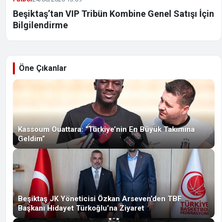
Beşiktaş’tan VIP Tribün Kombine Genel Satışı İçin
Bilgilendirme
Öne Çıkanlar
Kassoum Ouattara: “Türkiye’nin En Büyük Takımına
Geldim”
Beşiktaş JK Yöneticisi Özkan Arseven’den TBF
Başkanı Hidayet Türkoğlu’na Ziyaret