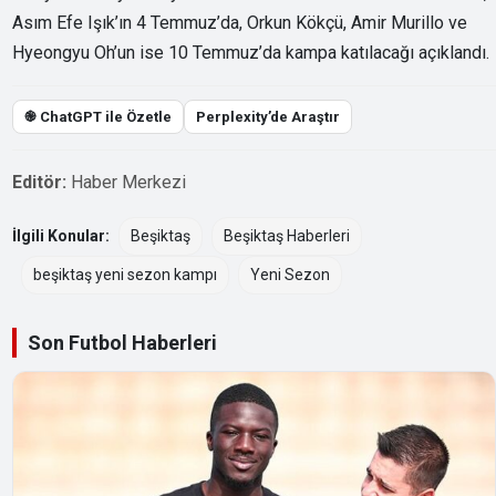
Asım Efe Işık’ın 4 Temmuz’da, Orkun Kökçü, Amir Murillo ve
Hyeongyu Oh’un ise 10 Temmuz’da kampa katılacağı açıklandı.
֎ ChatGPT ile Özetle
Perplexity’de Araştır
Editör:
Haber Merkezi
İlgili Konular:
Beşiktaş
Beşiktaş Haberleri
beşiktaş yeni sezon kampı
Yeni Sezon
Son Futbol Haberleri