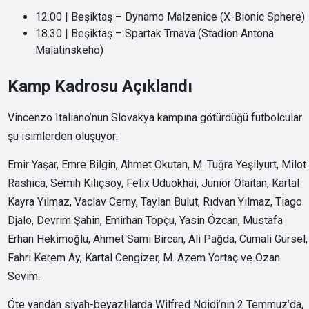
12.00 | Beşiktaş – Dynamo Malzenice (X-Bionic Sphere)
18.30 | Beşiktaş – Spartak Trnava (Stadion Antona
Malatinskeho)
Kamp Kadrosu Açıklandı
Vincenzo Italiano’nun Slovakya kampına götürdüğü futbolcular
şu isimlerden oluşuyor:
Emir Yaşar, Emre Bilgin, Ahmet Okutan, M. Tuğra Yeşilyurt, Milot
Rashica, Semih Kılıçsoy, Felix Uduokhai, Junior Olaitan, Kartal
Kayra Yılmaz, Vaclav Cerny, Taylan Bulut, Rıdvan Yılmaz, Tiago
Djalo, Devrim Şahin, Emirhan Topçu, Yasin Özcan, Mustafa
Erhan Hekimoğlu, Ahmet Sami Bircan, Ali Pağda, Cumali Gürsel,
Fahri Kerem Ay, Kartal Cengizer, M. Azem Yortaç ve Ozan
Sevim.
Öte yandan siyah-beyazlılarda Wilfred Ndidi’nin 2 Temmuz’da,