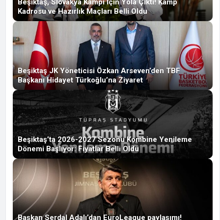
Beşiktaş, Slovakya Kampı İçin Yola Çıktı! Kamp
Kadrosu ve Hazırlık Maçları Belli Oldu
Beşiktaş JK Yöneticisi Özkan Arseven’den TBF
Başkanı Hidayet Türkoğlu’na Ziyaret
Beşiktaş’ta 2026-2027 Sezonu Kombine Yenileme
Dönemi Başlıyor: Fiyatlar Belli Oldu
Başkan Serdal Adalı’dan EuroLeague paylaşımı!