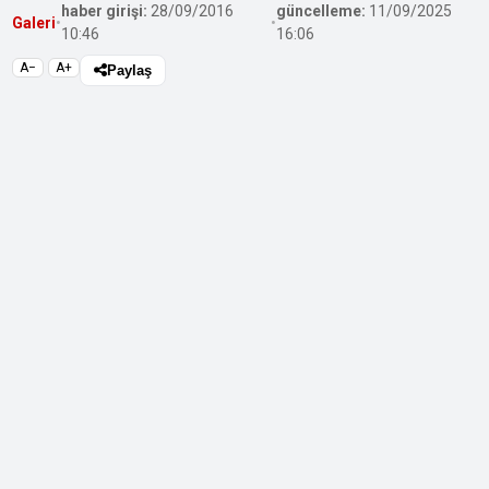
haber girişi:
28/09/2016
güncelleme:
11/09/2025
Galeri
•
•
10:46
16:06
A−
A+
Paylaş