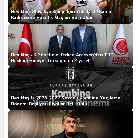
Beşiktaş, Slovakya Kampı İçin Yola Çıktı! Kamp
Kadrosu ve Hazırlık Maçları Belli Oldu
Beşiktaş JK Yöneticisi Özkan Arseven’den TBF
Başkanı Hidayet Türkoğlu’na Ziyaret
Beşiktaş’ta 2026-2027 Sezonu Kombine Yenileme
Dönemi Başlıyor: Fiyatlar Belli Oldu