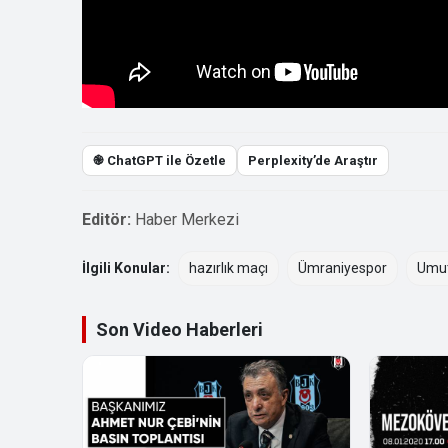
֎ ChatGPT ile Özetle
Perplexity’de Araştır
Editör:
Haber Merkezi
İlgili Konular:
hazırlık maçı
Ümraniyespor
Umut
Son Video Haberleri