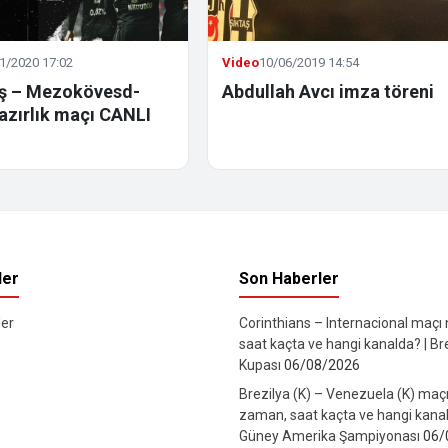
1/2020 17:02
Video
10/06/2019 14:54
aş – Mezokövesd-
Abdullah Avcı imza töreni
azırlık maçı CANLI
ler
Son Haberler
er
Corinthians – Internacional maçı
saat kaçta ve hangi kanalda? | Br
Kupası
06/08/2026
Brezilya (K) – Venezuela (K) maç
zaman, saat kaçta ve hangi kanal
Güney Amerika Şampiyonası
06/