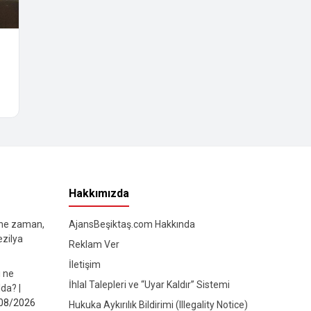
Hakkımızda
 ne zaman,
AjansBeşiktaş.com Hakkında
ezilya
Reklam Ver
İletişim
ı ne
İhlal Talepleri ve “Uyar Kaldır” Sistemi
da? |
08/2026
Hukuka Aykırılık Bildirimi (Illegality Notice)