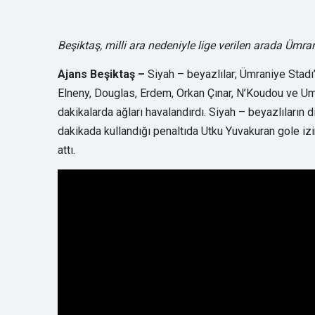
Beşiktaş, milli ara nedeniyle lige verilen arada Ümran
Ajans Beşiktaş –
Siyah – beyazlılar; Ümraniye Stad
Elneny, Douglas, Erdem, Orkan Çınar, N’Koudou ve Umu
dakikalarda ağları havalandırdı. Siyah – beyazlıların 
dakikada kullandığı penaltıda Utku Yuvakuran gole i
attı.