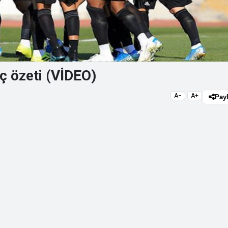
 özeti (VİDEO)
A−
A+
Pay