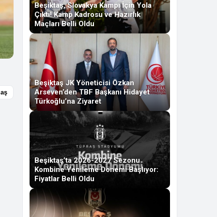
Beşiktaş, Slovakya Kampı İçin Yola
Çıktı! Kamp Kadrosu ve Hazırlık
Maçları Belli Oldu
Beşiktaş JK Yöneticisi Özkan
Arseven’den TBF Başkanı Hidayet
laş
Türkoğlu’na Ziyaret
Beşiktaş’ta 2026-2027 Sezonu
Kombine Yenileme Dönemi Başlıyor:
Fiyatlar Belli Oldu