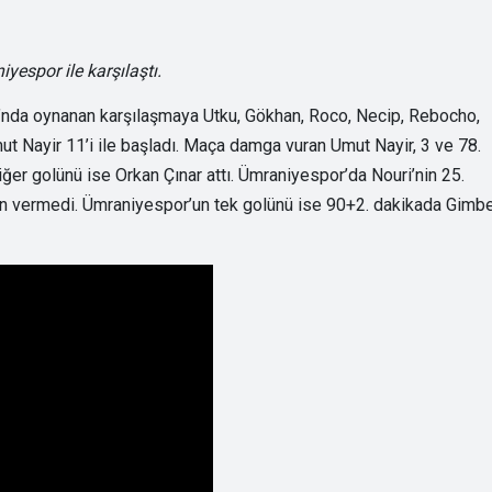
iyespor ile karşılaştı.
ı’nda oynanan karşılaşmaya Utku, Gökhan, Roco, Necip, Rebocho,
t Nayir 11’i ile başladı. Maça damga vuran Umut Nayir, 3 ve 78.
diğer golünü ise Orkan Çınar attı. Ümraniyespor’da Nouri’nin 25.
zin vermedi. Ümraniyespor’un tek golünü ise 90+2. dakikada Gimbe