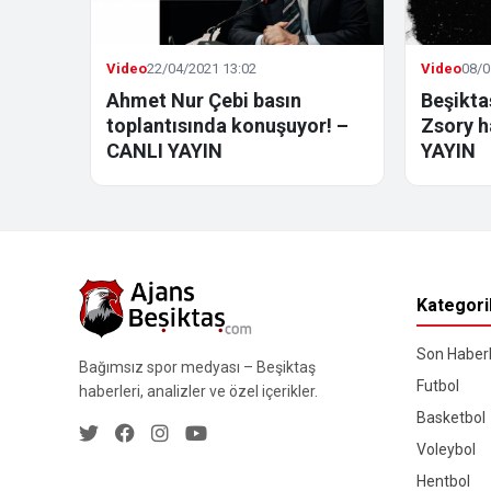
Video
22/04/2021 13:02
Video
08/0
Ahmet Nur Çebi basın
Beşikt
toplantısında konuşuyor! –
Zsory h
CANLI YAYIN
YAYIN
Kategori
Son Haberl
Bağımsız spor medyası – Beşiktaş
Futbol
haberleri, analizler ve özel içerikler.
Basketbol
Voleybol
Hentbol