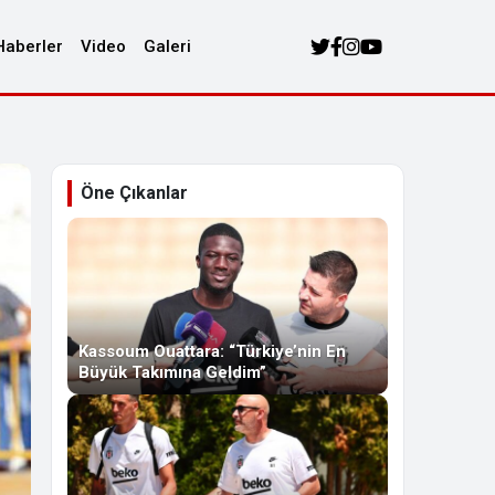
Haberler
Video
Galeri
Öne Çıkanlar
Kassoum Ouattara: “Türkiye’nin En
Büyük Takımına Geldim”