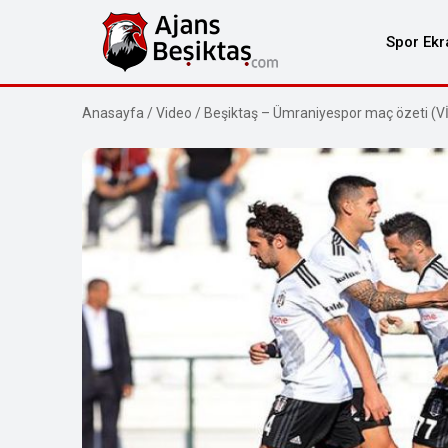
Spor Ekr
Anasayfa
/
Video
/
Beşiktaş – Ümraniyespor maç özeti (V