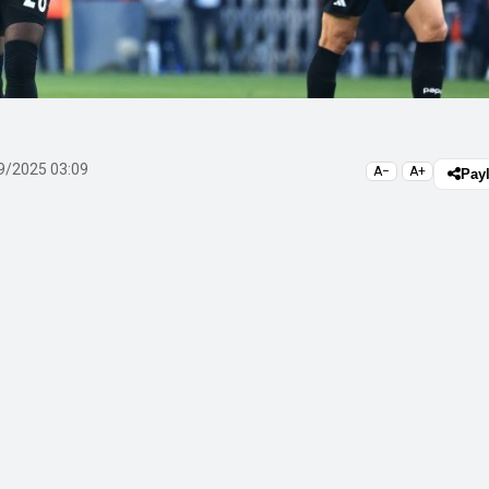
9/2025 03:09
A−
A+
Pay