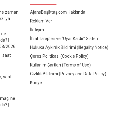
 ne zaman,
AjansBeşiktaş.com Hakkında
ezilya
Reklam Ver
İletişim
ı ne
İhlal Talepleri ve “Uyar Kaldır” Sistemi
da? |
08/2026
Hukuka Aykırılık Bildirimi (Illegality Notice)
, saat
Çerez Politikası (Cookie Policy)
Kullanım Şartları (Terms of Use)
Gizlilik Bildirimi (Privacy and Data Policy)
, saat
Künye
 maçı ne
da? |