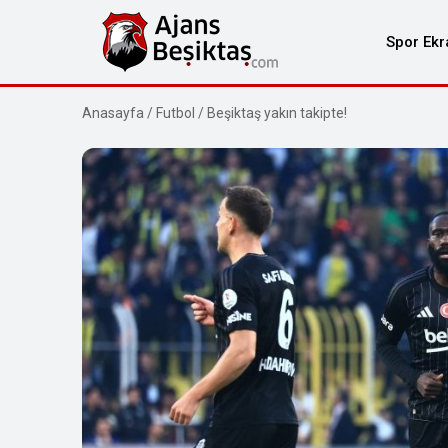
Spor Ekr
Anasayfa
/
Futbol
/
Beşiktaş yakın takipte!