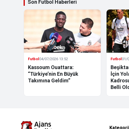
Son Futbol Haberleri
Futbol
04/07/2026 13:52
Futbol
01/0
Kassoum Ouattara:
Beşikta
“Türkiye’nin En Büyük
İçin Yo
Takımına Geldim”
Kadrosu
Belli Ol
Kategori