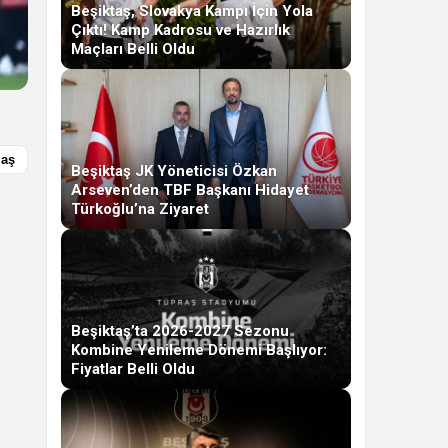
Beşiktaş, Slovakya Kampı İçin Yola
Çıktı! Kamp Kadrosu ve Hazırlık
Maçları Belli Oldu
laş
Beşiktaş JK Yöneticisi Özkan
Arseven’den TBF Başkanı Hidayet
Türkoğlu’na Ziyaret
Beşiktaş’ta 2026-2027 Sezonu
Kombine Yenileme Dönemi Başlıyor:
Fiyatlar Belli Oldu