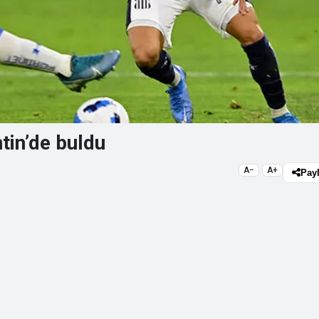
ntin’de buldu
A−
A+
Pay