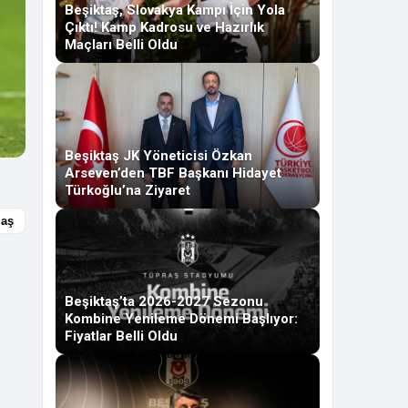
Beşiktaş, Slovakya Kampı İçin Yola
Çıktı! Kamp Kadrosu ve Hazırlık
Maçları Belli Oldu
Beşiktaş JK Yöneticisi Özkan
Arseven’den TBF Başkanı Hidayet
Türkoğlu’na Ziyaret
laş
Beşiktaş’ta 2026-2027 Sezonu
Kombine Yenileme Dönemi Başlıyor:
Fiyatlar Belli Oldu