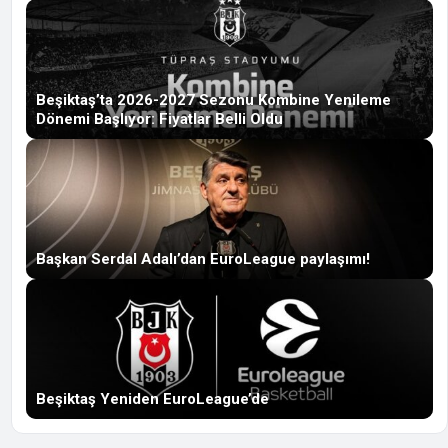
Beşiktaş’ta 2026-2027 Sezonu Kombine Yenileme
Dönemi Başlıyor: Fiyatlar Belli Oldu
Başkan Serdal Adalı’dan EuroLeague paylaşımı!
Beşiktaş Yeniden EuroLeague’de