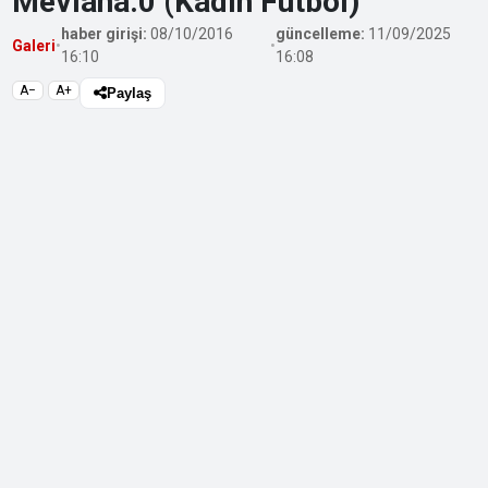
Mevlana:0 (Kadın Futbol)
haber girişi:
08/10/2016
güncelleme:
11/09/2025
Galeri
•
•
16:10
16:08
A−
A+
Paylaş