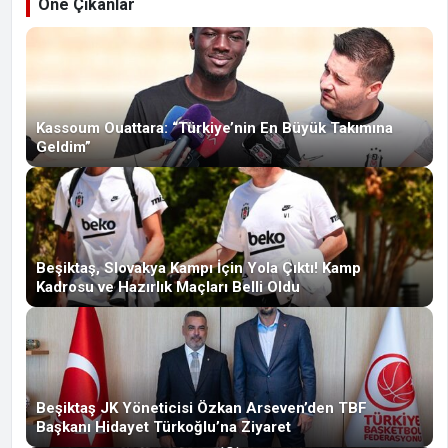
Öne Çıkanlar
Kassoum Ouattara: “Türkiye’nin En Büyük Takımına
Geldim”
Beşiktaş, Slovakya Kampı İçin Yola Çıktı! Kamp
Kadrosu ve Hazırlık Maçları Belli Oldu
Beşiktaş JK Yöneticisi Özkan Arseven’den TBF
Başkanı Hidayet Türkoğlu’na Ziyaret