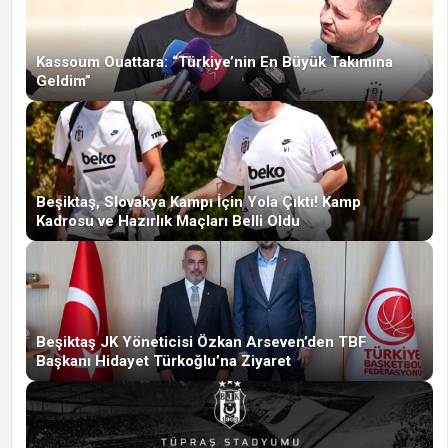
Kassoum Ouattara: “Türkiye’nin En Büyük Takımına
Geldim”
Beşiktaş, Slovakya Kampı İçin Yola Çıktı! Kamp
Kadrosu ve Hazırlık Maçları Belli Oldu
Beşiktaş JK Yöneticisi Özkan Arseven’den TBF
Başkanı Hidayet Türkoğlu’na Ziyaret