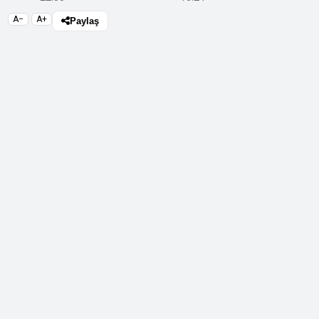
A−
A+
Paylaş