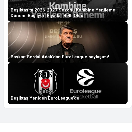
Beşiktaş’ta 2026-2027 Sezonu Kombine Yenileme
Dönemi Başlıyor: Fiyatlar Belli Oldu
Başkan Serdal Adalı’dan EuroLeague paylaşımı!
Beşiktaş Yeniden EuroLeague’de