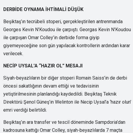
DERBİDE OYNAMA İHTİMALİ DÜŞÜK
Beşiktaş’ın tecrübeli stoperi, gerçekleştirilen antrenmanda
Georges Kevin N’Koudou ile çarpıştı. Georgas Kevin N’Koudou
ile çarpışan Omar Colley’in derbide forma giyip
giyemeyeceğine son gün yapılacak kontrollerin ardından karar
verilecek.
NECİP UYSAL’A “HAZIR OL” MESAJI
Siyah-beyazlıların bir diğer stoperi Romain Saiss’in de derbi
öncesi sakatlığının devam ettiği ve tedavisinin
yetiştirilmesinin planlandığı kaydedildi. Beşiktaş Teknik
Direktörü Şenol Güneş’in Welinton ile Necip Uysal’a ‘hazır olun’
emri verdiği belirtildi.
Beşiktaş’ın ara transfer ve tescil döneminde Sampdoria’dan
kadrosuna kattığı Omar Colley, siyah-beyazlılarda 7 maçta