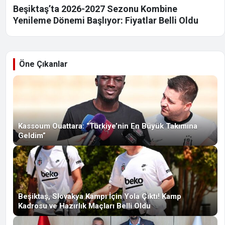
Beşiktaş’ta 2026-2027 Sezonu Kombine
Yenileme Dönemi Başlıyor: Fiyatlar Belli Oldu
Öne Çıkanlar
Kassoum Ouattara: “Türkiye’nin En Büyük Takımına
Geldim”
Beşiktaş, Slovakya Kampı İçin Yola Çıktı! Kamp
Kadrosu ve Hazırlık Maçları Belli Oldu