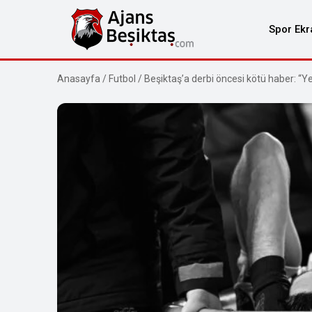
Spor Ekr
Anasayfa
/
Futbol
/
Beşiktaş’a derbi öncesi kötü haber: “Y