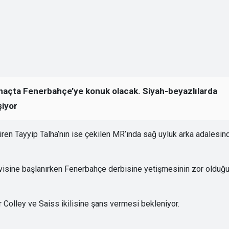
 maçta Fenerbahçe’ye konuk olacak. Siyah-beyazlılarda
şiyor
ren Tayyip Talha’nın ise çekilen MR’ında sağ uyluk arka adalesin
avisine başlanırken Fenerbahçe derbisine yetişmesinin zor olduğ
olley ve Saiss ikilisine şans vermesi bekleniyor.