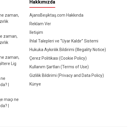
Hakkımızda
 ne zaman,
AjansBeşiktaş.com Hakkında
ırlık
Reklam Ver
İletişim
ne zaman,
İhlal Talepleri ve “Uyar Kaldır” Sistemi
ırlık
Hukuka Aykırılık Bildirimi (Illegality Notice)
 ne zaman,
Çerez Politikası (Cookie Policy)
iltere Lig
Kullanım Şartları (Terms of Use)
Gizlilik Bildirimi (Privacy and Data Policy)
 ne
Künye
da? |
e maçı ne
da? |