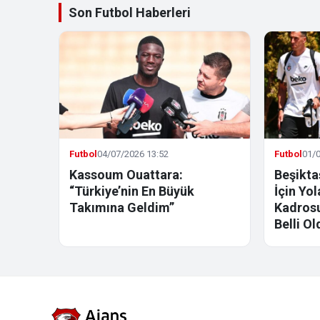
Son Futbol Haberleri
Futbol
04/07/2026 13:52
Futbol
01/0
Kassoum Ouattara:
Beşikta
“Türkiye’nin En Büyük
İçin Yo
Takımına Geldim”
Kadrosu
Belli Ol