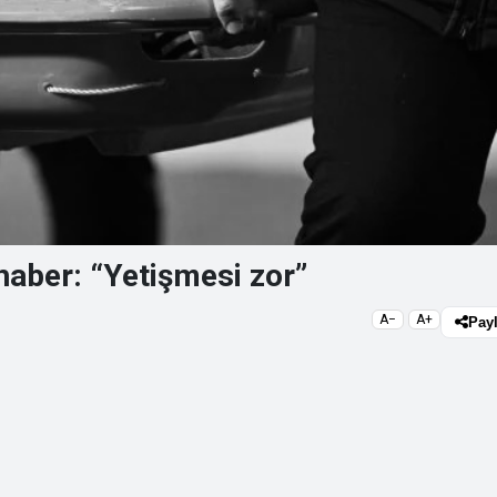
haber: “Yetişmesi zor”
A−
A+
Pay