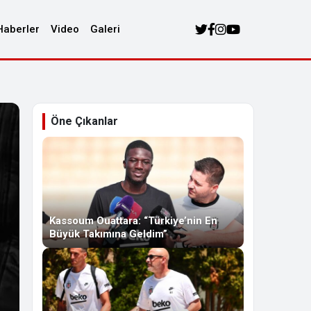
Haberler
Video
Galeri
Öne Çıkanlar
Kassoum Ouattara: “Türkiye’nin En
Büyük Takımına Geldim”