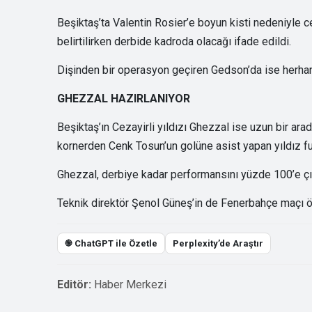
Beşiktaş’ta Valentin Rosier’e boyun kisti nedeniyle c
belirtilirken derbide kadroda olacağı ifade edildi.
Dişinden bir operasyon geçiren Gedson’da ise herhang
GHEZZAL HAZIRLANIYOR
Beşiktaş’ın Cezayirli yıldızı Ghezzal ise uzun bir ar
kornerden Cenk Tosun’un golüne asist yapan yıldız fu
Ghezzal, derbiye kadar performansını yüzde 100’e çı
Teknik direktör Şenol Güneş’in de Fenerbahçe maçı ö
֎ ChatGPT ile Özetle
Perplexity’de Araştır
Editör:
Haber Merkezi