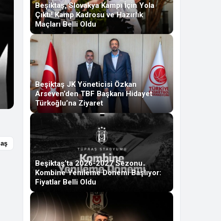
Beşiktaş, Slovakya Kampı İçin Yola
Çıktı! Kamp Kadrosu ve Hazırlık
Maçları Belli Oldu
Beşiktaş JK Yöneticisi Özkan
Arseven’den TBF Başkanı Hidayet
Türkoğlu’na Ziyaret
laş
Beşiktaş’ta 2026-2027 Sezonu
Kombine Yenileme Dönemi Başlıyor:
Fiyatlar Belli Oldu