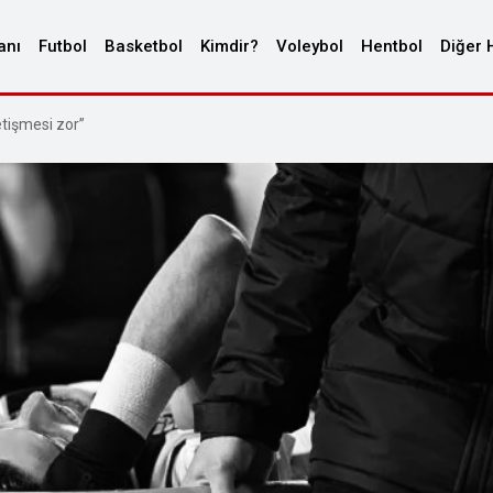
anı
Futbol
Basketbol
Kimdir?
Voleybol
Hentbol
Diğer 
etişmesi zor”