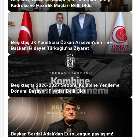
Kadrosu ve Hazırlık Maçları Belli Oldu
Beşiktaş JK Yöneticisi Özkan Arseven’den TBF
Başkanı Hidayet Türkoğlu’na Ziyaret
Beşiktaş’ta 2026-2027 Sezonu Kombine Yenileme
Dönemi Başlıyor: Fiyatlar Belli Oldu
Başkan Serdal Adalı’dan EuroLeague paylaşımı!