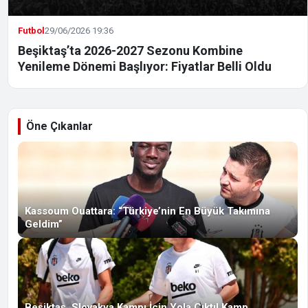
Futbol
29/06/2026 19:36
Beşiktaş’ta 2026-2027 Sezonu Kombine
Yenileme Dönemi Başlıyor: Fiyatlar Belli Oldu
Öne Çıkanlar
Kassoum Ouattara: “Türkiye’nin En Büyük Takımına
Geldim”
Beşiktaş, Slovakya Kampı İçin Yola Çıktı! Kamp