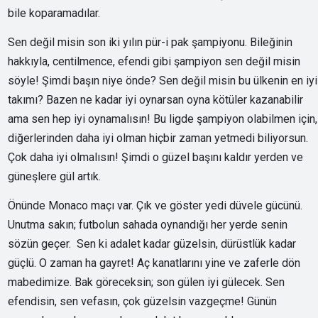
bile koparamadılar.
Sen değil misin son iki yılın pür-i pak şampiyonu. Bileğinin
hakkıyla, centilmence, efendi gibi şampiyon sen değil misin
söyle! Şimdi başın niye önde? Sen değil misin bu ülkenin en iyi
takımı? Bazen ne kadar iyi oynarsan oyna kötüler kazanabilir
ama sen hep iyi oynamalısın! Bu ligde şampiyon olabilmen için,
diğerlerinden daha iyi olman hiçbir zaman yetmedi biliyorsun.
Çok daha iyi olmalısın! Şimdi o güzel başını kaldır yerden ve
güneşlere gül artık.
Önünde Monaco maçı var. Çık ve göster yedi düvele gücünü.
Unutma sakın; futbolun sahada oynandığı her yerde senin
sözün geçer. Sen ki adalet kadar güzelsin, dürüstlük kadar
güçlü. O zaman ha gayret! Aç kanatlarını yine ve zaferle dön
mabedimize. Bak göreceksin; son gülen iyi gülecek. Sen
efendisin, sen vefasın, çok güzelsin vazgeçme! Günün