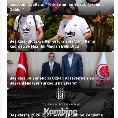
Kassoum Ouattara: “Türkiye’nin En Büyük Takımına
Geldim”
Beşiktaş, Slovakya Kampı İçin Yola Çıktı! Kamp
Kadrosu ve Hazırlık Maçları Belli Oldu
Beşiktaş JK Yöneticisi Özkan Arseven’den TBF
Başkanı Hidayet Türkoğlu’na Ziyaret
Beşiktaş’ta 2026-2027 Sezonu Kombine Yenileme