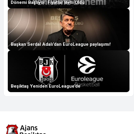
Dönemi Başlıyor: Fiyatlar Belli Oldu
Başkan Serdal Adalı’dan EuroLeague paylaşımı!
Beşiktaş Yeniden EuroLeague’de