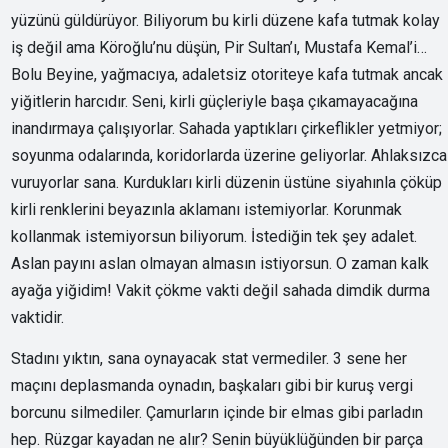
yüzünü güldürüyor. Biliyorum bu kirli düzene kafa tutmak kolay
iş değil ama Köroğlu’nu düşün, Pir Sultan’ı, Mustafa Kemal’i…
Bolu Beyine, yağmacıya, adaletsiz otoriteye kafa tutmak ancak
yiğitlerin harcıdır. Seni, kirli güçleriyle başa çıkamayacağına
inandırmaya çalışıyorlar. Sahada yaptıkları çirkeflikler yetmiyor;
soyunma odalarında, koridorlarda üzerine geliyorlar. Ahlaksızca
vuruyorlar sana. Kurdukları kirli düzenin üstüne siyahınla çöküp
kirli renklerini beyazınla aklamanı istemiyorlar. Korunmak
kollanmak istemiyorsun biliyorum. İstediğin tek şey adalet.
Aslan payını aslan olmayan almasın istiyorsun. O zaman kalk
ayağa yiğidim! Vakit çökme vakti değil sahada dimdik durma
vaktidir.
Stadını yıktın, sana oynayacak stat vermediler. 3 sene her
maçını deplasmanda oynadın, başkaları gibi bir kuruş vergi
borcunu silmediler. Çamurların içinde bir elmas gibi parladın
hep. Rüzgar kayadan ne alır? Senin büyüklüğünden bir parça