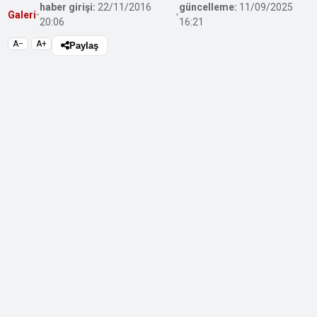
haber girişi:
22/11/2016
güncelleme:
11/09/2025
Galeri
•
•
20:06
16:21
A−
A+
Paylaş