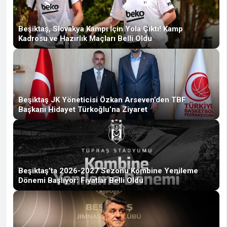
Beşiktaş, Slovakya Kampı İçin Yola Çıktı! Kamp
Kadrosu ve Hazırlık Maçları Belli Oldu
Beşiktaş JK Yöneticisi Özkan Arseven’den TBF
Başkanı Hidayet Türkoğlu’na Ziyaret
Beşiktaş’ta 2026-2027 Sezonu Kombine Yenileme
Dönemi Başlıyor: Fiyatlar Belli Oldu