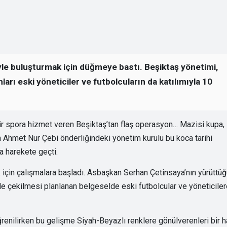
iciyle buluşturmak için düğmeye bastı. Beşiktaş yönetimi,
arı eski yöneticiler ve futbolcuların da katılımıyla 10
r spora hizmet veren Beşiktaş’tan flaş operasyon… Mazisi kupa,
n Ahmet Nur Çebi önderliğindeki yönetim kurulu bu koca tarihi
a harekete geçti.
mak için çalışmalara başladı. Asbaşkan Serhan Çetinsaya’nın yürüttü
inde çekilmesi planlanan belgeselde eski futbolcular ve yöneticile
nilirken bu gelişme Siyah-Beyazlı renklere gönülverenleri bir h