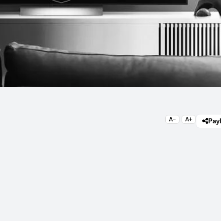
A−
A+
Pay