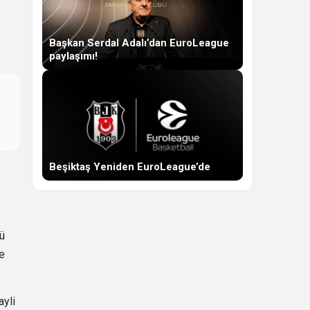
Başkan Serdal Adalı’dan EuroLeague
paylaşımı!
Beşiktaş Yeniden EuroLeague’de
ğü
re
ayli