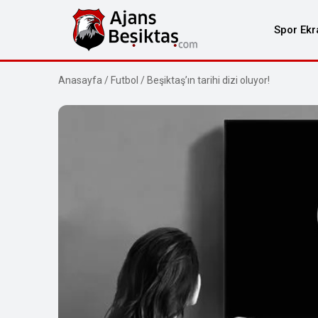
Spor Ekr
Anasayfa
/
Futbol
/
Beşiktaş’ın tarihi dizi oluyor!