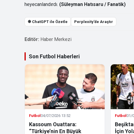
heyecanlandırdı.
(Süleyman Hatısaru / Fanatik)
֎ ChatGPT ile Özetle
Perplexity’de Araştır
Editör:
Haber Merkezi
Son Futbol Haberleri
Futbol
04/07/2026 13:52
Futbol
01/0
Kassoum Ouattara:
Beşikta
“Türkiye’nin En Büyük
İçin Yo