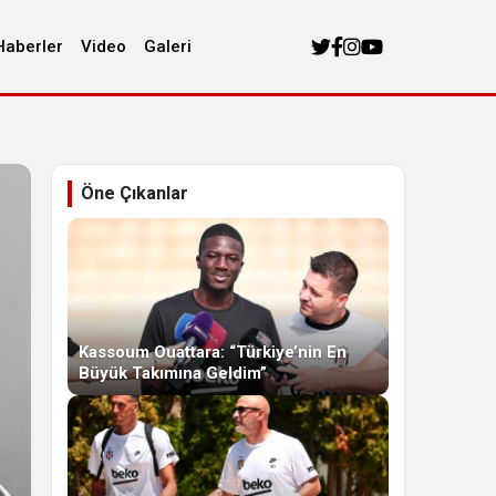
Haberler
Video
Galeri
Öne Çıkanlar
Kassoum Ouattara: “Türkiye’nin En
Büyük Takımına Geldim”