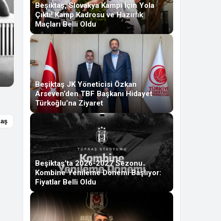
Beşiktaş, Slovakya Kampı İçin Yola
Çıktı! Kamp Kadrosu ve Hazırlık
Maçları Belli Oldu
Beşiktaş JK Yöneticisi Özkan
Arseven’den TBF Başkanı Hidayet
Türkoğlu’na Ziyaret
laş
Beşiktaş’ta 2026-2027 Sezonu
Kombine Yenileme Dönemi Başlıyor:
Fiyatlar Belli Oldu