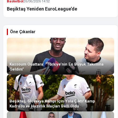
Basketbol
26/06/2026 14:52
Beşiktaş Yeniden EuroLeague’de
Öne Çıkanlar
Kassoum Ouattara: “Türkiye’nin En Büyük Takımına
Geldim”
Beşiktaş, Slovakya Kampı İçin Yola Çıktı! Kamp
Kadrosu ve Hazırlık Maçları Belli Oldu