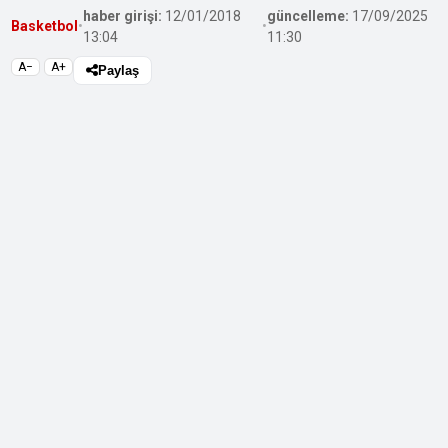
haber girişi:
12/01/2018
güncelleme:
17/09/2025
Basketbol
•
•
13:04
11:30
A−
A+
Paylaş