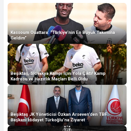
Kassoum Ouattara: “Türkiye’nin En Büyük Takımına
Geldim”
Beşiktaş, Slovakya Kampı İçin Yola Çıktı! Kamp
Kadrosu ve Hazırlık Maçları Belli Oldu
Beşiktaş JK Yöneticisi Özkan Arseven’den TBF
Başkanı Hidayet Türkoğlu’na Ziyaret