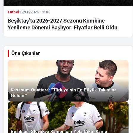
Futbol
29/06/2026 19:36
Beşiktaş’ta 2026-2027 Sezonu Kombine
Yenileme Dönemi Başlıyor: Fiyatlar Belli Oldu
Öne Çıkanlar
Kassoum Ouattara: “Türkiye’nin En Büyük Takımına
Geldim”
Beşiktaş, Slovakya Kampı İçin Yola Çıktı! Kamp