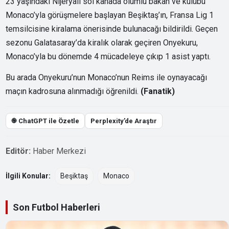
23 yaşındaki Nijeryalı sol kanada olumlu bakan ve kulübü
Monaco’yla görüşmelere başlayan Beşiktaş’ın, Fransa Lig 1
temsilcisine kiralama önerisinde bulunacağı bildirildi. Geçen
sezonu Galatasaray’da kiralık olarak geçiren Onyekuru,
Monaco’yla bu dönemde 4 mücadeleye çıkıp 1 asist yaptı.
Bu arada Onyekuru’nun Monaco’nun Reims ile oynayacağı
maçın kadrosuna alınmadığı öğrenildi.
(Fanatik)
֎ ChatGPT ile Özetle
Perplexity’de Araştır
Editör:
Haber Merkezi
İlgili Konular:
Beşiktaş
Monaco
Son Futbol Haberleri