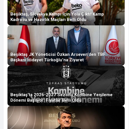
Beşiktaş, Slovakya Kampı İçin Yola Çıktı! Kamp
Kadrosu ve Hazırlık Maçları Belli Oldu
Beşiktaş JK Yöneticisi Özkan Arseven’den TBF
Başkanı Hidayet Türkoğlu’na Ziyaret
Beşiktaş’ta 2026-2027 Sezonu Kombine Yenileme
Dönemi Başlıyor: Fiyatlar Belli Oldu