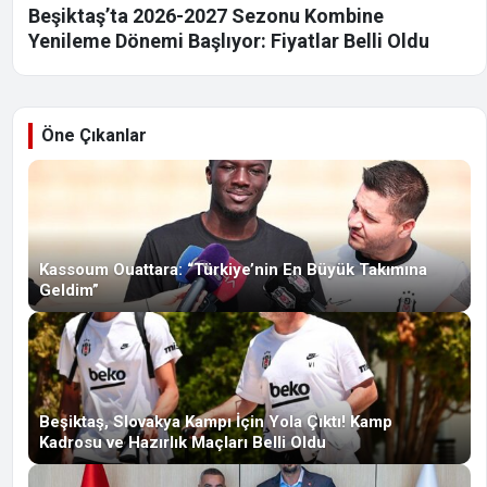
Beşiktaş’ta 2026-2027 Sezonu Kombine
Yenileme Dönemi Başlıyor: Fiyatlar Belli Oldu
Öne Çıkanlar
Kassoum Ouattara: “Türkiye’nin En Büyük Takımına
Geldim”
Beşiktaş, Slovakya Kampı İçin Yola Çıktı! Kamp
Kadrosu ve Hazırlık Maçları Belli Oldu